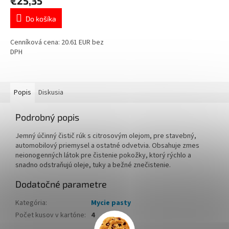
€25,35
Do košíka
Cenníková cena: 20.61 EUR bez
DPH
Popis
Diskusia
Podrobný popis
Jemný účinný čistič rúk s citrosovým olejom, pre stavebný,
automobilový priemysel a ostatné odvetvia. Obsahuje zmes
neionogenných látok pre čistenie pokožky, ktorý rýchlo a
snadno odstraňujú oleje, tuky a bežné znečistenie.
Dodatočné parametre
Kategória
:
Mycie pasty
Počet kusov v kartóne
:
4