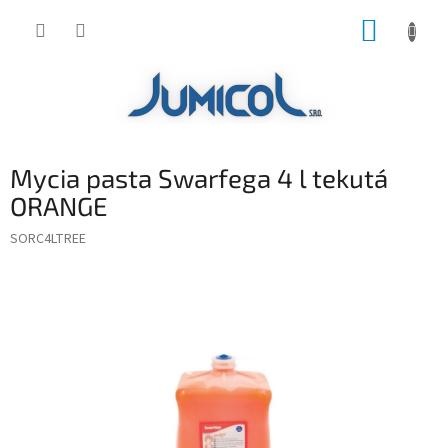
Prejsť
NÁKUP
na
obsah
KOŠÍK
Mycia pasta Swarfega 4 l tekutá
ORANGE
SORC4LTREE