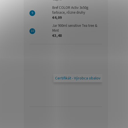
Bref COLOR Activ 3x50g
farbiace, rôzne druhy
€4,09
Jar 900ml sensitive Tea tree &
Mint
€3,48
Certifikát - Výrobca obalov