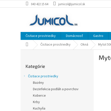
Prejsť
043 422 15 64
jumicol@jumicol.sk
na
obsah
Čistiace prostriedky
Domácnosť
Gastro
Domov
Čistiace prostriedky
Okná
Mytol 50
B
Myt
o
Preskočiť
č
Kategórie
kategórie
n
ý
Čistiace prostriedky
p
Bazény
a
Dezinfekcia podláh a povrchov
n
e
Koberce
l
Krby
Kuchyňa