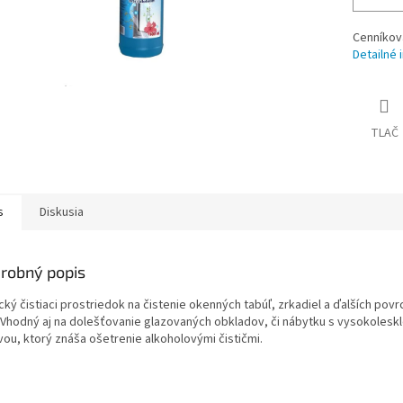
Cenníkov
Detailné 
TLAČ
s
Diskusia
robný popis
cký čistiaci prostriedok na čistenie okenných tabúľ, zrkadiel a ďalších pov
. Vhodný aj na dolešťovanie glazovaných obkladov, či nábytku s vysokolesk
vou, ktorý znáša ošetrenie alkoholovými čističmi.