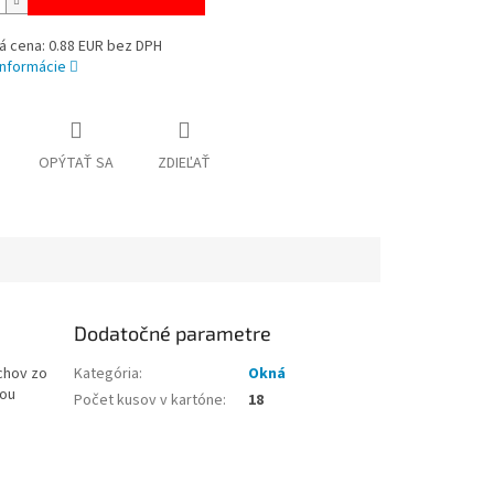
á cena: 0.88 EUR bez DPH
informácie
OPÝTAŤ SA
ZDIEĽAŤ
Dodatočné parametre
rchov zo
Kategória
:
Okná
lou
Počet kusov v kartóne
:
18