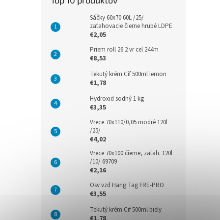
Top 10 produktov
Sáčky 60x70 60L /25/
zaťahovacie čierne hrubé LDPE
€2,05
Priem roll 26 2 vr cel 244m
€8,53
Tekutý krém Cif 500ml lemon
€1,78
Hydroxid sodný 1 kg
€3,35
Vrece 70x110/0,05 modré 120l
/25/
€4,02
Vrece 70x100 čierne, zaťah. 120l
/10/ 69709
€2,16
Osv vzd Hang Tag FRE-PRO
€3,55
Tekutý krém Cif 500ml biely
€1,78