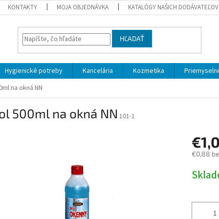
KONTAKTY
MOJA OBJEDNÁVKA
KATALÓGY NAŠICH DODÁVATEĽOV
HĽADAŤ
Hygienické potreby
Kancelária
Kozmetika
Priemyselné
0ml na okná NN
ol 500ml na okná NN
101-1
€1,
€0,88 b
Jednotk
Skla
cena: