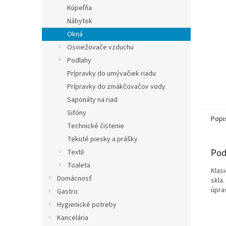
Kúpeľňa
Nábytok
Okná
Osviežovače vzduchu
Podlahy
Prípravky do umývačiek riadu
Prípravky do zmäkčovačov vody
Saponáty na riad
Sifóny
Popi
Technické čistenie
Tekuté piesky a prášky
Pod
Textil
Toaleta
Klasi
Domácnosť
skla
úpra
Gastro
Hygienické potreby
Kancelária