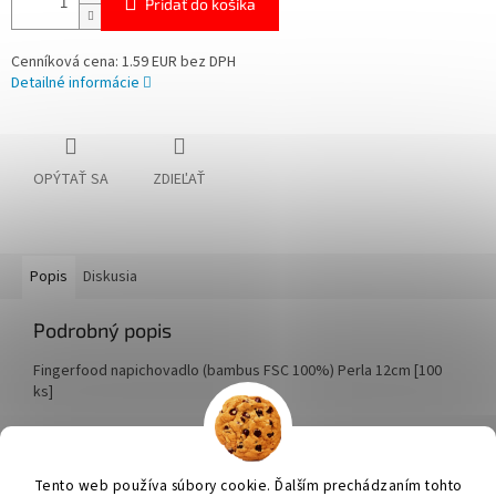
Pridať do košíka
Cenníková cena: 1.59 EUR bez DPH
Detailné informácie
OPÝTAŤ SA
ZDIEĽAŤ
Popis
Diskusia
Podrobný popis
Fingerfood napichovadlo (bambus FSC 100%) Perla 12cm [100
ks]
Z
á
Tento web používa súbory cookie. Ďalším prechádzaním tohto