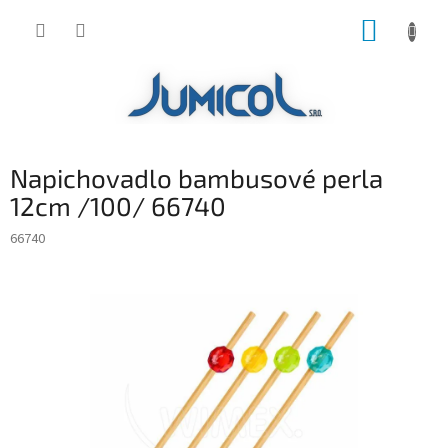
Prejsť
NÁKUP
na
obsah
KOŠÍK
Napichovadlo bambusové perla
12cm /100/ 66740
66740