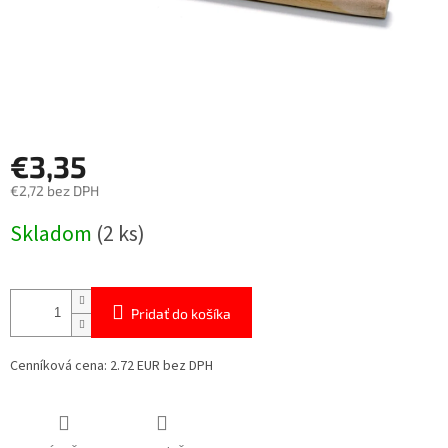
€3,35
€2,72 bez DPH
Jednotková
Skladom
(2 ks)
cena:
Pridať do košíka
Cenníková cena: 2.72 EUR bez DPH