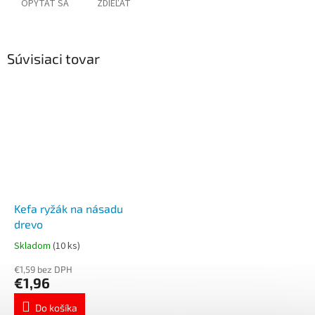
OPÝTAŤ SA
ZDIEĽAŤ
Súvisiaci tovar
Kefa ryžák na násadu
drevo
Skladom
(10 ks)
€1,59 bez DPH
€1,96
Do košíka