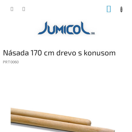
Prejsť
NÁKUP
na
obsah
KOŠÍK
Násada 170 cm drevo s konusom
PRT0060