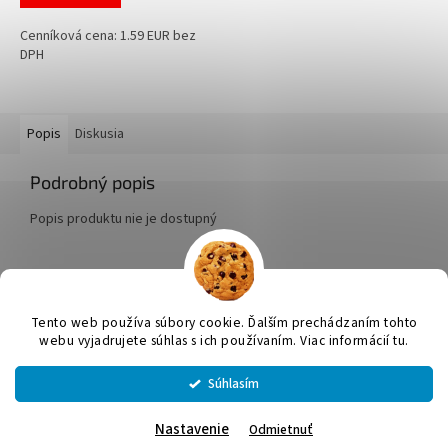
Cenníková cena: 1.59 EUR bez
DPH
Popis
Diskusia
Podrobný popis
Popis produktu nie je dostupný
Z
á
Tento web používa súbory cookie. Ďalším prechádzaním tohto
Vytvoril Shoptet
p
webu vyjadrujete súhlas s ich používaním. Viac informácií tu.
ä
t
Súhlasím
Copyright 2026
JUMICOL, s.r.o.
. Všetky práva vyhradené.
Upraviť
i
nastavenie cookies
e
Nastavenie
Odmietnuť