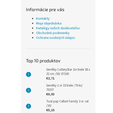
Informácie pre vás
Kontakty
Moja objednávka
Katalógy našich dodávateľov
Obchodné podmienky
Ochrana osobných údajov
Top 10 produktov
Servítky CutleryStar 2vr biele 38 x
32 cm /50/ 87100
€2,71
Servitky 1 vr 33 biele /70 ks/
70337
€0,93
Toal pap Cellart Family 3 vr. cel
/16/
€5,15