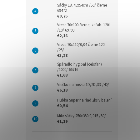
Sáčky 18l 45x54cm /50/ čierne
69472
€0,75
Vrece 70x100 čierne, zaťah. 120l
/10/ 69709
€2,16
Vrece 70x110/0,04 čierne 120l
/25/
€3,28
Špáradlo hyg bal (celofan)
/1000/ 66716
€1,68
Viečko na misku 1D,2D,3D /40/
€6,18
Hubka Super na riad 2ks v balení
€0,54
Mikr sáčky 250x350 0,015 /50/
€1,19