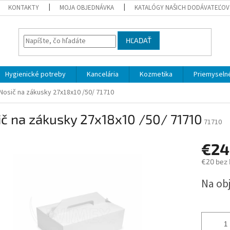
KONTAKTY
MOJA OBJEDNÁVKA
KATALÓGY NAŠICH DODÁVATEĽOV
HĽADAŤ
Hygienické potreby
Kancelária
Kozmetika
Priemyselné
Nosič na zákusky 27x18x10 /50/ 71710
č na zákusky 27x18x10 /50/ 71710
71710
€24
€20 bez
Jednotk
Na ob
cena: