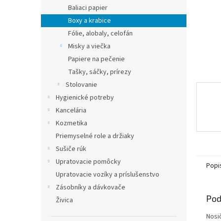
Baliaci papier
Boxy a krabice
Fólie, alobaly, celofán
Misky a viečka
Papiere na pečenie
Tašky, sáčky, prírezy
Stolovanie
Hygienické potreby
Kancelária
Kozmetika
Priemyselné role a držiaky
Sušiče rúk
Upratovacie pomôcky
Popi
Upratovacie vozíky a príslušenstvo
Zásobníky a dávkovače
Pod
Živica
Nosič