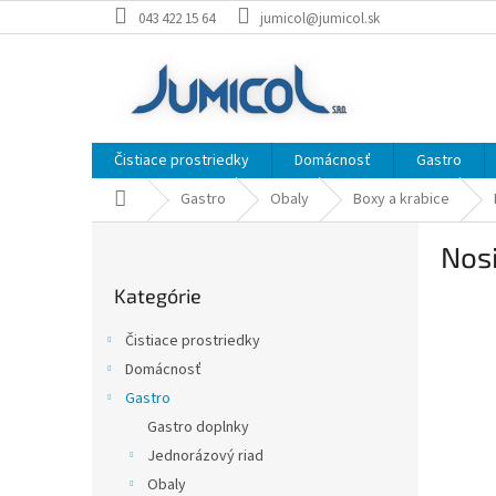
Prejsť
043 422 15 64
jumicol@jumicol.sk
na
obsah
Čistiace prostriedky
Domácnosť
Gastro
Domov
Gastro
Obaly
Boxy a krabice
B
Nosi
o
Preskočiť
č
Kategórie
kategórie
n
ý
Čistiace prostriedky
p
Domácnosť
a
Gastro
n
e
Gastro doplnky
l
Jednorázový riad
Obaly