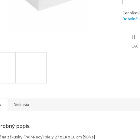
Cenníkov
Detailné 
TLAČ
s
Diskusia
robný popis
 na zákusky (PAP-Recy) biely 27 x 18 x 10 cm [50 ks]