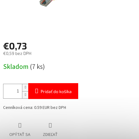
€0,73
€0,59 bez DPH
Jednotková
Skladom
(7 ks)
cena:
Pridať do košíka
Cenníková cena: 0.59 EUR bez DPH
OPÝTAŤ SA
ZDIEĽAŤ