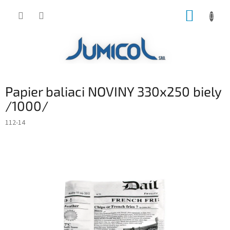
Prejsť
NÁKUP
na
obsah
KOŠÍK
Papier baliaci NOVINY 330x250 biely
/1000/
112-14