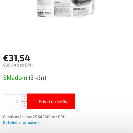
€31,54
€25,64 bez DPH
Jednotková
Skladom
(3 ktn)
cena:
Pridať do košíka
Cenníková cena: 25.64 EUR bez DPH
Detailné informácie