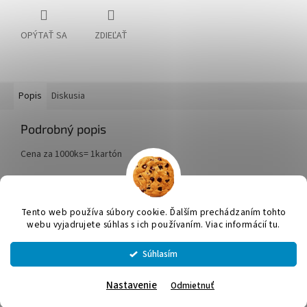
OPÝTAŤ SA
ZDIEĽAŤ
Popis
Diskusia
Podrobný popis
Cena za 1000ks= 1kartón
Z
á
Tento web používa súbory cookie. Ďalším prechádzaním tohto
Vytvoril Shoptet
p
webu vyjadrujete súhlas s ich používaním. Viac informácií tu.
ä
t
Súhlasím
Copyright 2026
JUMICOL, s.r.o.
. Všetky práva vyhradené.
Upraviť
i
nastavenie cookies
e
Nastavenie
Odmietnuť