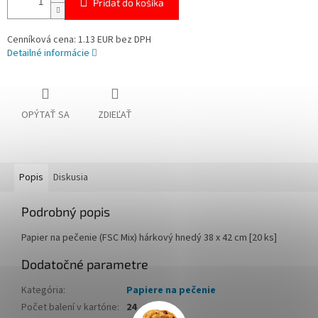
Pridať do košíka
Cenníková cena: 1.13 EUR bez DPH
Detailné informácie
OPÝTAŤ SA
ZDIEĽAŤ
Popis
Diskusia
Podrobný popis
Papier na pečenie (FSC Mix) hárkový hnedý 38 x 42 cm [20 ks]
Dodatočné parametre
Kategória
:
Papiere na pečenie
Počet balení v kartóne
:
24