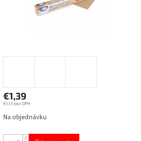
€1,39
€1,13 bez DPH
Jednotková
Na objednávku
cena: