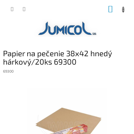
Prejsť
NÁKUP
na
obsah
KOŠÍK
Papier na pečenie 38x42 hnedý
hárkový/20ks 69300
69300