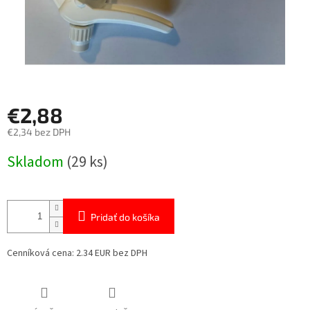
€2,88
€2,34 bez DPH
Jednotková
Skladom
(29 ks)
cena:
Pridať do košíka
Cenníková cena: 2.34 EUR bez DPH