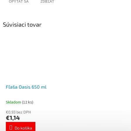
OPÝTAŤ SA
ZDIEĽAŤ
Súvisiaci tovar
Fľaša Oasis 650 ml
Skladom
(12 ks)
€0,93 bez DPH
€1,14
Do košíka