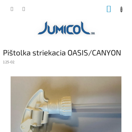
Prejsť
NÁKUP
na
obsah
KOŠÍK
Pištolka striekacia OASIS/CANYON
125-02