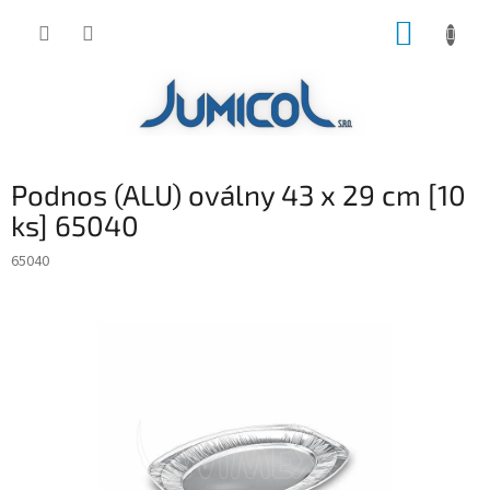
Prejsť
NÁKUP
na
obsah
KOŠÍK
Podnos (ALU) oválny 43 x 29 cm [10
ks] 65040
65040