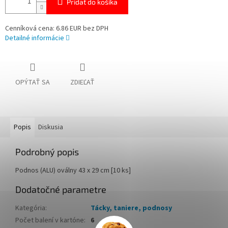
Pridať do košíka
Cenníková cena: 6.86 EUR bez DPH
Detailné informácie
OPÝTAŤ SA
ZDIEĽAŤ
Popis
Diskusia
Podrobný popis
Podnos (ALU) oválny 43 x 29 cm [10 ks]
Dodatočné parametre
Kategória
:
Tácky, taniere, podnosy
Počet balení v kartóne
:
6