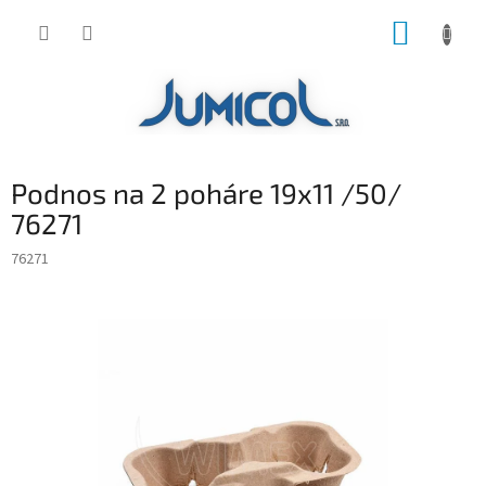
Prejsť
NÁKUP
na
obsah
KOŠÍK
Podnos na 2 poháre 19x11 /50/
76271
76271