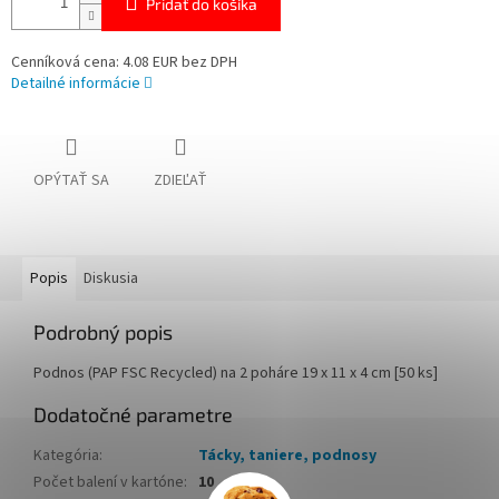
Pridať do košíka
Cenníková cena: 4.08 EUR bez DPH
Detailné informácie
OPÝTAŤ SA
ZDIEĽAŤ
Popis
Diskusia
Podrobný popis
Podnos (PAP FSC Recycled) na 2 poháre 19 x 11 x 4 cm [50 ks]
Dodatočné parametre
Kategória
:
Tácky, taniere, podnosy
Počet balení v kartóne
:
10