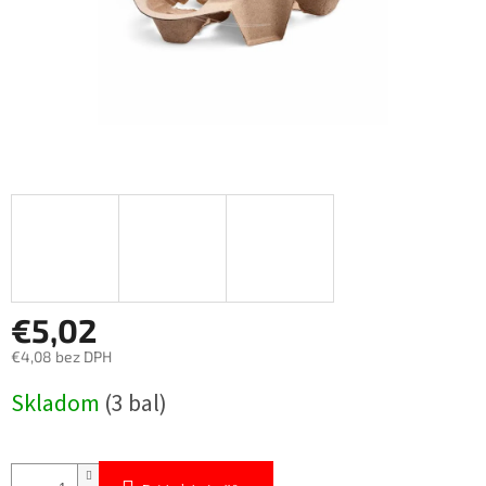
€5,02
€4,08 bez DPH
Jednotková
Skladom
(3 bal)
cena: