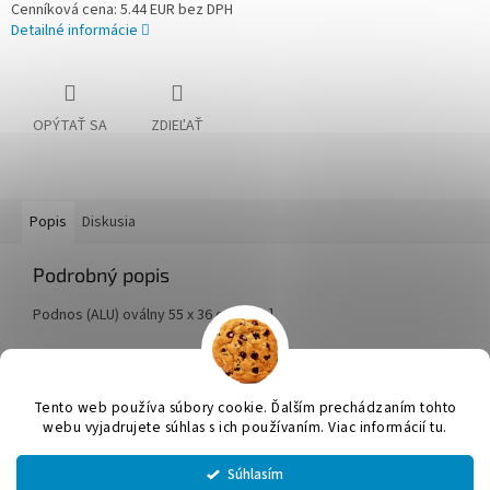
Cenníková cena: 5.44 EUR bez DPH
Detailné informácie
OPÝTAŤ SA
ZDIEĽAŤ
Popis
Diskusia
Podrobný popis
Podnos (ALU) oválny 55 x 36 cm [5 ks]
Z
á
Tento web používa súbory cookie. Ďalším prechádzaním tohto
Vytvoril Shoptet
p
webu vyjadrujete súhlas s ich používaním. Viac informácií tu.
ä
t
Súhlasím
Copyright 2026
JUMICOL, s.r.o.
. Všetky práva vyhradené.
Upraviť