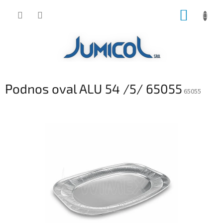
Prejsť
NÁKUP
na
obsah
KOŠÍK
Podnos oval ALU 54 /5/ 65055
65055