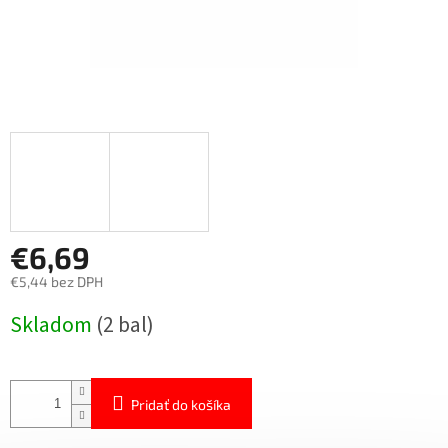
€6,69
€5,44 bez DPH
Jednotková
Skladom
(2 bal)
cena:
Pridať do košíka