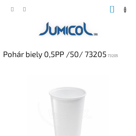
Prejsť
NÁKUP
na
obsah
KOŠÍK
Pohár biely 0,5PP /50/ 73205
73205