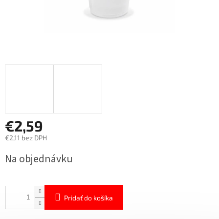
€2,59
€2,11 bez DPH
Jednotková
Na objednávku
cena:
Pridať do košíka