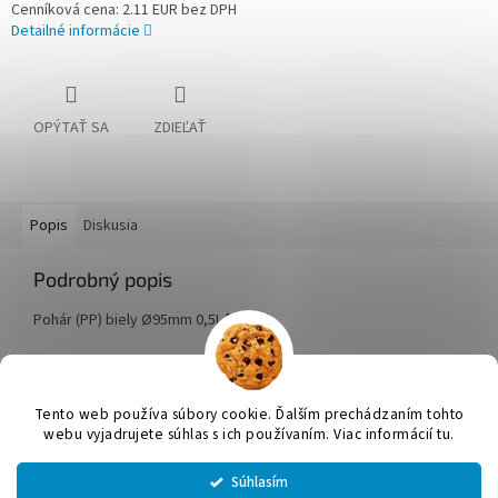
Cenníková cena: 2.11 EUR bez DPH
Detailné informácie
OPÝTAŤ SA
ZDIEĽAŤ
Popis
Diskusia
Podrobný popis
Pohár (PP) biely Ø95mm 0,5L [50 ks]
Z
á
Tento web používa súbory cookie. Ďalším prechádzaním tohto
Vytvoril Shoptet
p
webu vyjadrujete súhlas s ich používaním. Viac informácií tu.
ä
t
Súhlasím
Copyright 2026
JUMICOL, s.r.o.
. Všetky práva vyhradené.
Upraviť