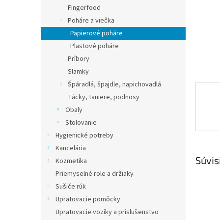
Fingerfood
Poháre a viečka
Papierové poháre
Plastové poháre
Príbory
Slamky
Špáradlá, špajdle, napichovadlá
Tácky, taniere, podnosy
Obaly
Stolovanie
Hygienické potreby
Kancelária
Súvis
Kozmetika
Priemyselné role a držiaky
Sušiče rúk
Upratovacie pomôcky
Upratovacie vozíky a príslušenstvo