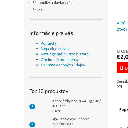
Zásobníky a dávkovače
Živica
Viečk
otvo
Informácie pre vás
7628
Kontakty
Moja objednávka
€1,69 
Katalógy našich dodávateľov
€2,
Obchodné podmienky
Ochrana osobných údajov
D
Cenník
DPH
Top 10 produktov
Kancelársky papier A4 80g /500/
IK COPY
Popi
€4,91
Maxi papierové utierky s
dutinkou 80m