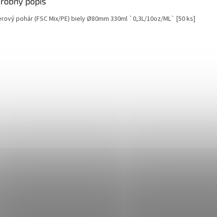
robný popis
erový pohár (FSC Mix/PE) biely Ø80mm 330ml `0,3L/10oz/ML` [50 ks]