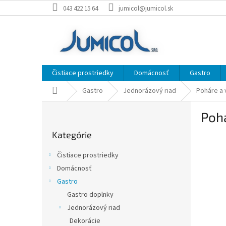
Prejsť
043 422 15 64
jumicol@jumicol.sk
na
obsah
Čistiace prostriedky
Domácnosť
Gastro
Domov
Gastro
Jednorázový riad
Poháre a 
B
Pohá
o
Preskočiť
č
Kategórie
kategórie
n
ý
Čistiace prostriedky
p
Domácnosť
a
Gastro
n
e
Gastro doplnky
l
Jednorázový riad
Dekorácie