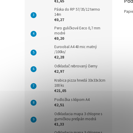
Pod
€1,65
Páska do RP 57/35/12 termo
Papi
14m
€0,27
Pero guličkové Eeco 0,7 mm
modré
€0,20
Euroobal A4 40 mic matný
/100ks/
€2,28
Odkladač rebrovaný čierny
€2,97
Krabica pizza hnedá 33x33x3cm
100 ks
€21,05
Podložka s klipom A4
€2,51
Odkladacia mapa 3 chlopne s
gumičkou prešpán modrá
€1,33
Odkladacia mapa 3 chlopne s