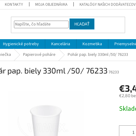
KONTAKTY
MOJA OBJEDNÁVKA
KATALÓGY NAŠICH DODÁVATEĽOV
HĽADAŤ
Hygienické potreby
Kancelária
Kozmetika
Priemyselné
viečka
Papierové poháre
Pohár pap. biely 330ml /50/ 76233
r pap. biely 330ml /50/ 76233
76233
€3,
€2,80 b
Jednotk
Skla
cena: