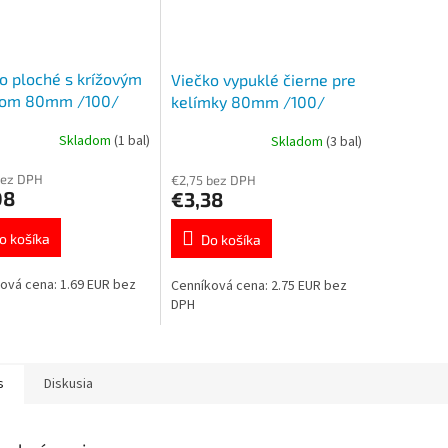
o ploché s krížovým
Viečko vypuklé čierne pre
rom 80mm /100/
kelímky 80mm /100/
0
76298
Skladom
(1 bal)
Skladom
(3 bal)
bez DPH
€2,75 bez DPH
08
€3,38
o košíka
Do košíka
ová cena: 1.69 EUR bez
Cenníková cena: 2.75 EUR bez
DPH
s
Diskusia