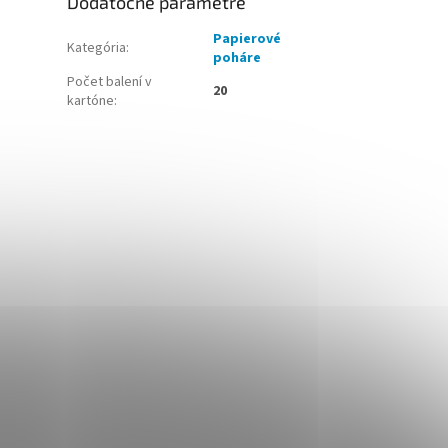
Dodatočné parametre
Papierové
Kategória
:
poháre
Počet balení v
20
kartóne
: