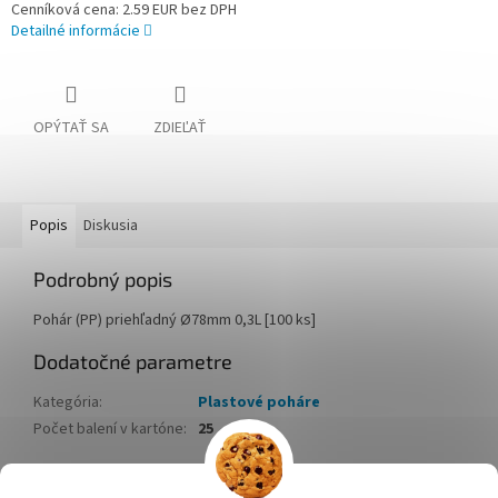
Cenníková cena: 2.59 EUR bez DPH
Detailné informácie
OPÝTAŤ SA
ZDIEĽAŤ
Popis
Diskusia
Podrobný popis
Pohár (PP) priehľadný Ø78mm 0,3L [100 ks]
Dodatočné parametre
Kategória
:
Plastové poháre
Počet balení v kartóne
:
25
Z