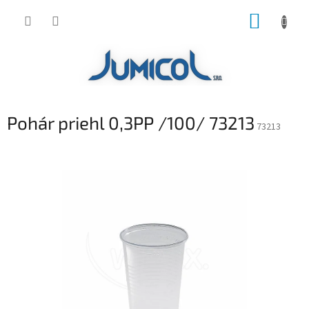
Prejsť
NÁKUP
na
obsah
KOŠÍK
Pohár priehl 0,3PP /100/ 73213
73213