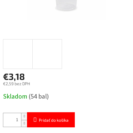
€3,18
€2,59 bez DPH
Jednotková
Skladom
(54 bal)
cena:
Pridať do košíka