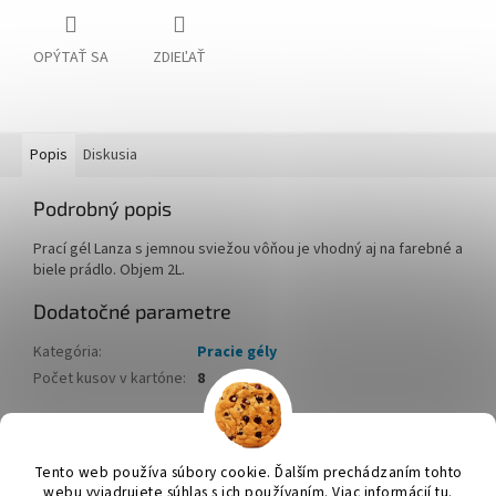
OPÝTAŤ SA
ZDIEĽAŤ
Popis
Diskusia
Podrobný popis
Prací gél Lanza s jemnou sviežou vôňou je vhodný aj na farebné a
biele prádlo. Objem 2L.
Dodatočné parametre
Kategória
:
Pracie gély
Počet kusov v kartóne
:
8
Z
á
Tento web používa súbory cookie. Ďalším prechádzaním tohto
Vytvoril Shoptet
p
webu vyjadrujete súhlas s ich používaním. Viac informácií tu.