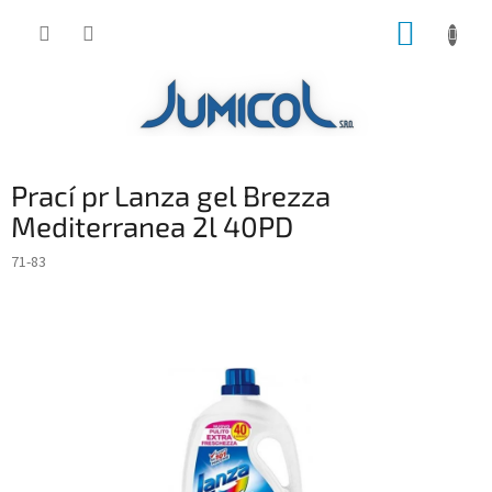
Prejsť
NÁKUP
na
obsah
KOŠÍK
Prací pr Lanza gel Brezza
Mediterranea 2l 40PD
71-83