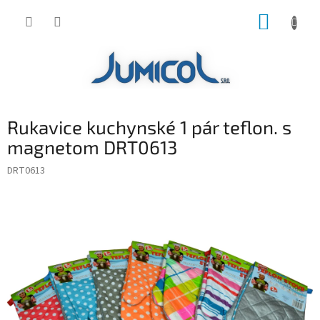
Prejsť
NÁKUP
na
obsah
KOŠÍK
Rukavice kuchynské 1 pár teflon. s
magnetom DRT0613
DRT0613