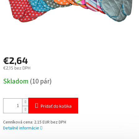
€2,64
€2,15 bez DPH
Jednotková
Skladom
(10 pár)
cena:
Pridať do košíka
Cenníková cena: 2.15 EUR bez DPH
Detailné informácie