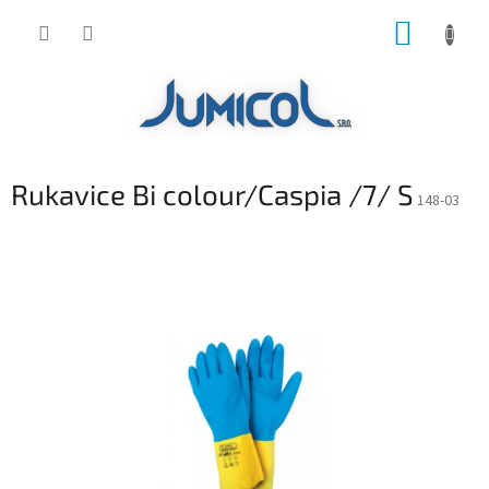
Prejsť
NÁKUP
na
obsah
KOŠÍK
Rukavice Bi colour/Caspia /7/ S
148-03