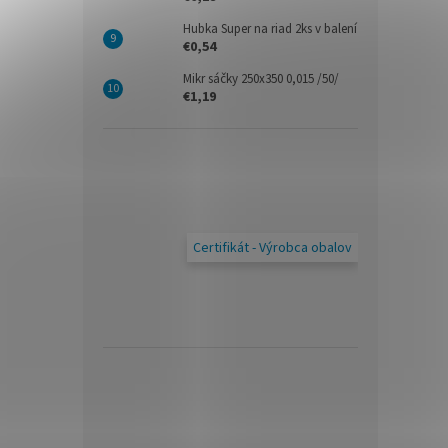
Hubka Super na riad 2ks v balení
€0,54
Mikr sáčky 250x350 0,015 /50/
€1,19
Certifikát - Výrobca obalov