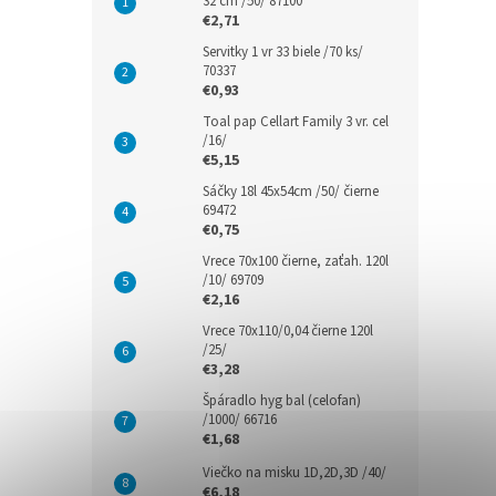
32 cm /50/ 87100
€2,71
Servitky 1 vr 33 biele /70 ks/
70337
€0,93
Toal pap Cellart Family 3 vr. cel
/16/
€5,15
Sáčky 18l 45x54cm /50/ čierne
69472
€0,75
Vrece 70x100 čierne, zaťah. 120l
/10/ 69709
€2,16
Vrece 70x110/0,04 čierne 120l
/25/
€3,28
Špáradlo hyg bal (celofan)
/1000/ 66716
€1,68
Viečko na misku 1D,2D,3D /40/
€6,18