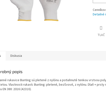
Cenníkov
Detailné 
TLAČ
s
Diskusia
robný popis
anné rukavice Bunting sú pletené z nylónu a potiahnuté tenkou vrstvou poly
etou. Vlastnosti rukavíc Bunting: pletené, bezšvové, z nylónu. Dlaň + prst
u EN 388: 2016 (4231X).