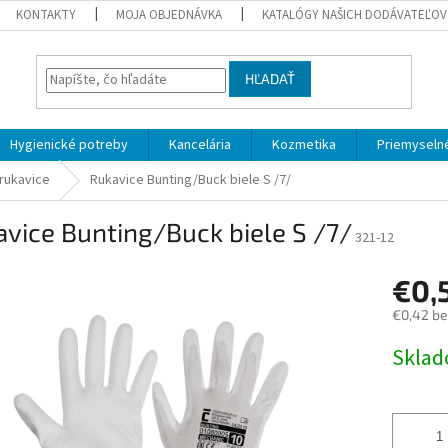
KONTAKTY
MOJA OBJEDNÁVKA
KATALÓGY NAŠICH DODÁVATEĽOV
HĽADAŤ
Hygienické potreby
Kancelária
Kozmetika
Priemyselné
rukavice
Rukavice Bunting/Buck biele S /7/
vice Bunting/Buck biele S /7/
321-12
€0,
€0,42 b
Jednotk
Skla
cena: