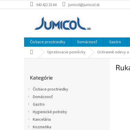
Prejsť
043 422 15 64
jumicol@jumicol.sk
na
obsah
Čistiace prostriedky
Domácnosť
Gastro
Domov
Upratovacie pomôcky
Ochranné odevy a 
B
Ruka
o
Preskočiť
č
Kategórie
kategórie
n
ý
Čistiace prostriedky
p
Domácnosť
a
Gastro
n
e
Hygienické potreby
l
Kancelária
Kozmetika