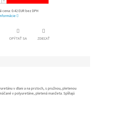
á cena: 0.42 EUR bez DPH
informácie
OPÝTAŤ SA
ZDIEĽAŤ
uretánu v dlani a na prstoch, s pružnou, pletenou
y máčané v polyuretáne, pletená manžeta. Spĺňajú