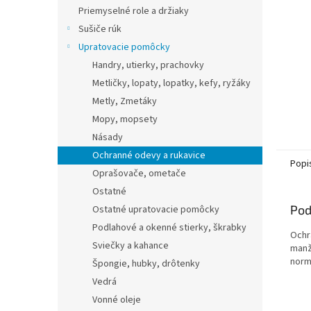
Priemyselné role a držiaky
Sušiče rúk
Upratovacie pomôcky
Handry, utierky, prachovky
Metličky, lopaty, lopatky, kefy, ryžáky
Metly, Zmetáky
Mopy, mopsety
Násady
Ochranné odevy a rukavice
Popi
Oprašovače, ometače
Ostatné
Pod
Ostatné upratovacie pomôcky
Podlahové a okenné stierky, škrabky
Ochr
Sviečky a kahance
manž
norm
Špongie, hubky, drôtenky
Vedrá
Vonné oleje