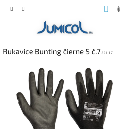
Prejsť
NÁKUP
na
obsah
KOŠÍK
Rukavice Bunting čierne S č.7
321-17