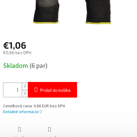
€1,06
€0,86 bez DPH
Jednotková
Skladom
(6 par)
cena:
Pridať do košíka
Cenníková cena: 0.86 EUR bez DPH
Detailné informácie