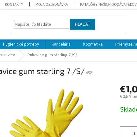
KONTAKTY
MOJA OBJEDNÁVKA
KATALÓGY NAŠICH DODÁVATEĽOV
HĽADAŤ
Hygienické potreby
Kancelária
Kozmetika
Priemyselné
rukavice
Rukavice gum starling 7 /S/
vice gum starling 7 /S/
432
€1,
€0,84 b
Jednotk
Skla
cena: