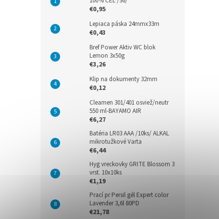
100% CEL /36/
€0,95
Lepiaca páska 24mmx33m
€0,43
Bref Power Aktiv WC blok
Lemon 3x50g
€3,26
Klip na dokumenty 32mm
€0,12
Cleamen 301/401 osviež/neutr
550 ml-BAYAMO AIR
€6,27
Batéria LR03 AAA /10ks/ ALKAL
mikrotužkové Varta
€6,44
Hyg vreckovky GRITE Blossom 3
vrst. 10x10ks
€1,19
Prací pr Persil gél Expert color
Lavender 3,6l 80PD
€21,78