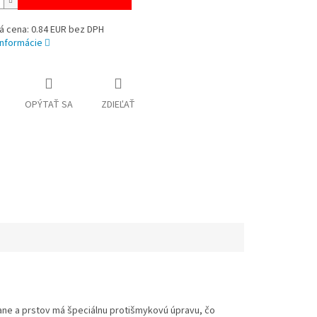
á cena: 0.84 EUR bez DPH
informácie
OPÝTAŤ SA
ZDIEĽAŤ
dlane a prstov má špeciálnu protišmykovú úpravu, čo