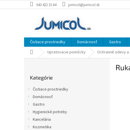
Prejsť
043 422 15 64
jumicol@jumicol.sk
na
obsah
Čistiace prostriedky
Domácnosť
Gastro
Domov
Upratovacie pomôcky
Ochranné odevy a 
B
Ruka
o
Preskočiť
č
Kategórie
kategórie
n
ý
Čistiace prostriedky
p
Domácnosť
a
Gastro
n
e
Hygienické potreby
l
Kancelária
Kozmetika