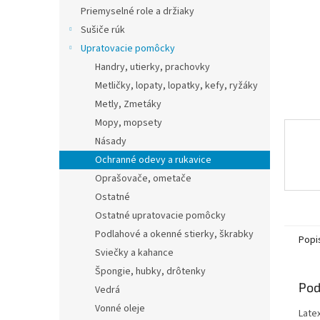
Priemyselné role a držiaky
Sušiče rúk
Upratovacie pomôcky
Handry, utierky, prachovky
Metličky, lopaty, lopatky, kefy, ryžáky
Metly, Zmetáky
Mopy, mopsety
Násady
Ochranné odevy a rukavice
Oprašovače, ometače
Ostatné
Ostatné upratovacie pomôcky
Podlahové a okenné stierky, škrabky
Popi
Sviečky a kahance
Špongie, hubky, drôtenky
Pod
Vedrá
Vonné oleje
Late