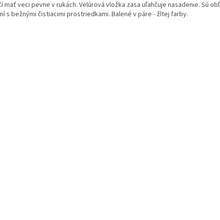
čí mať veci pevne v rukách. Velúrová vložka zasa uľahčuje nasadenie. Sú obľ
ní s bežnými čistiacimi prostriedkami. Balené v páre - žltej farby.