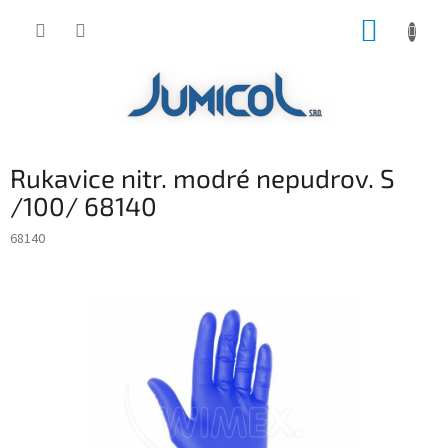
Prejsť
NÁKUP
na
obsah
KOŠÍK
Rukavice nitr. modré nepudrov. S
/100/ 68140
68140