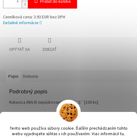
Pridať do košíka
Cenníková cena: 3.93 EUR bez DPH
Detailné informácie
OPÝTAŤ SA
ZDIEĽAŤ
Popis
Diskusia
Podrobný popis
Rukavica (Nitril) nepúdrovaná modrá `S` [100 ks]
Z
á
Tento web používa súbory cookie. Ďalším prechádzaním tohto
Vytvoril Shoptet
p
webu vyjadrujete súhlas s ich používaním. Viac informácií tu.