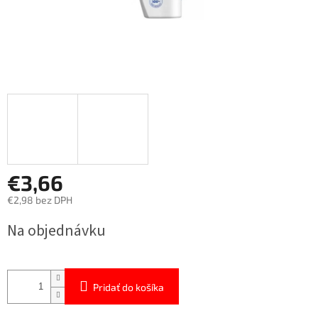
€3,66
€2,98 bez DPH
Jednotková
Na objednávku
cena:
Pridať do košíka