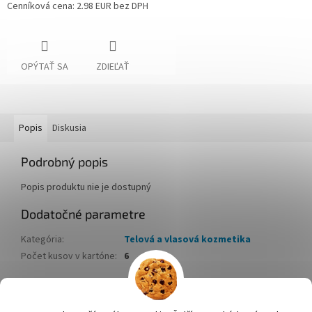
Cenníková cena: 2.98 EUR bez DPH
OPÝTAŤ SA
ZDIEĽAŤ
Popis
Diskusia
Podrobný popis
Popis produktu nie je dostupný
Dodatočné parametre
Kategória
:
Telová a vlasová kozmetika
Počet kusov v kartóne
:
6
Z