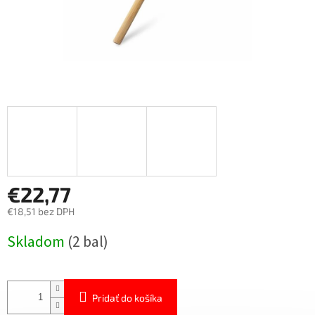
€22,77
€18,51 bez DPH
Jednotková
Skladom
(2 bal)
cena:
Pridať do košíka