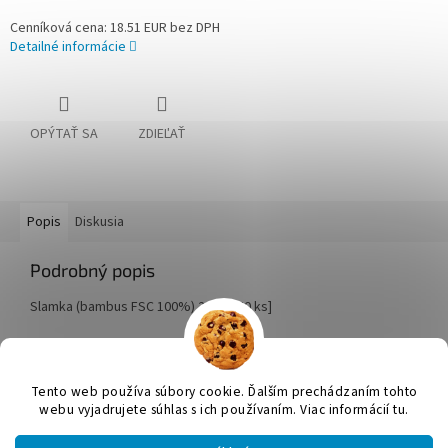
Cenníková cena: 18.51 EUR bez DPH
Detailné informácie
OPÝTAŤ SA
ZDIEĽAŤ
Popis
Diskusia
Podrobný popis
Slamka (bambus FSC 100%) 23cm [50 ks]
Z
á
Tento web používa súbory cookie. Ďalším prechádzaním tohto
Vytvoril Shoptet
p
webu vyjadrujete súhlas s ich používaním. Viac informácií tu.
ä