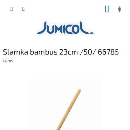
Prejsť
NÁKUP
na
obsah
KOŠÍK
Slamka bambus 23cm /50/ 66785
66785