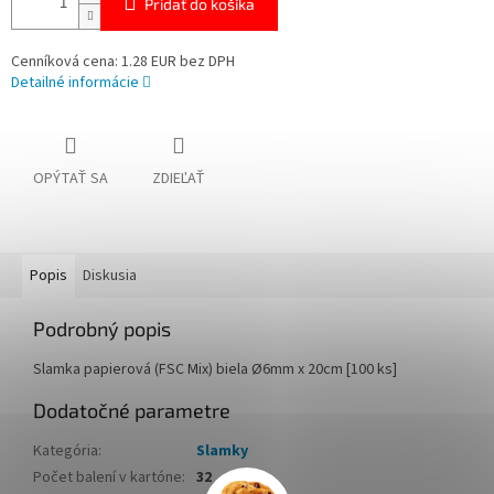
Pridať do košíka
Cenníková cena: 1.28 EUR bez DPH
Detailné informácie
OPÝTAŤ SA
ZDIEĽAŤ
Popis
Diskusia
Podrobný popis
Slamka papierová (FSC Mix) biela Ø6mm x 20cm [100 ks]
Dodatočné parametre
Kategória
:
Slamky
Počet balení v kartóne
:
32