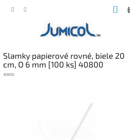
Prejsť
NÁKUP
na
obsah
KOŠÍK
Slamky papierové rovné, biele 20
cm, O 6 mm [100 ks] 40800
40800