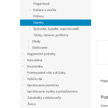
Fingerfood
Poháre a viečka
Príbory
Slamky
Špáradlá, špajdle, napichovadlá
Tácky, taniere, podnosy
Obaly
Stolovanie
Hygienické potreby
Kancelária
Kozmetika
Priemyselné role a držiaky
Sušiče rúk
Popi
Upratovacie pomôcky
Upratovacie vozíky a príslušenstvo
Pod
Zásobníky a dávkovače
Živica
Slam