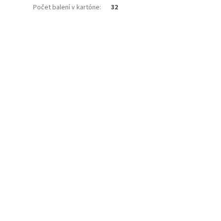
Počet balení v kartóne
:
32