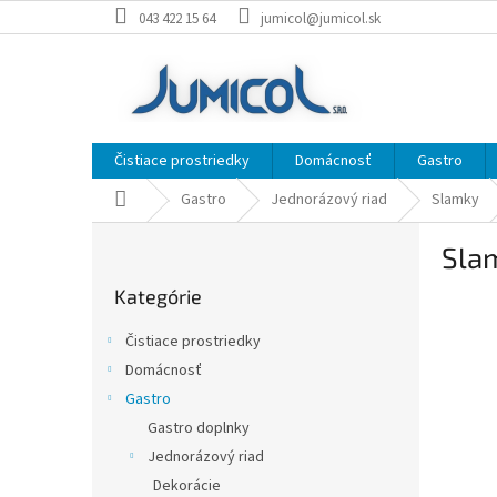
Prejsť
043 422 15 64
jumicol@jumicol.sk
na
obsah
Čistiace prostriedky
Domácnosť
Gastro
Domov
Gastro
Jednorázový riad
Slamky
B
Slam
o
Preskočiť
č
Kategórie
kategórie
n
ý
Čistiace prostriedky
p
Domácnosť
a
Gastro
n
e
Gastro doplnky
l
Jednorázový riad
Dekorácie