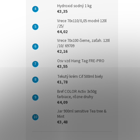
Hydroxid sodný 1 kg
€3,35
Vrece 70x110/0,05 modré 120l
/25/
€4,02
Vrece 70x100 čierne, zaťah. 120l
/10/ 69709
€2,16
Osv vzd Hang Tag FRE-PRO
€3,55
Tekutý krém Cif 500ml biely
€1,78
Bref COLOR Activ 3x50g
farbiace, rôzne druhy
€4,09
Jar 900ml sensitive Tea tree &
Mint
€3,48