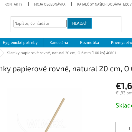
KONTAKTY
MOJA OBJEDNÁVKA
KATALÓGY NAŠICH DODÁVATEĽOV
HĽADAŤ
Hygienické potreby
Kancelária
Kozmetika
Priemyselné
Slamky papierové rovné, natural 20 cm, O 6 mm [100 ks] 40801
ky papierové rovné, natural 20 cm, O
€1,
€1,33 be
Jednotk
Skla
cena: