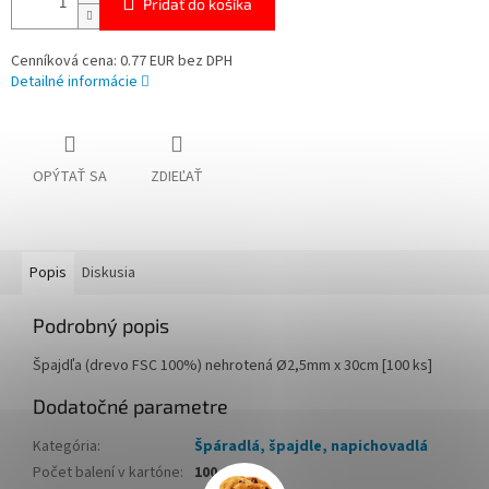
Pridať do košíka
Cenníková cena: 0.77 EUR bez DPH
Detailné informácie
OPÝTAŤ SA
ZDIEĽAŤ
Popis
Diskusia
Podrobný popis
Špajdľa (drevo FSC 100%) nehrotená Ø2,5mm x 30cm [100 ks]
Dodatočné parametre
Kategória
:
Špáradlá, špajdle, napichovadlá
Počet balení v kartóne
:
100