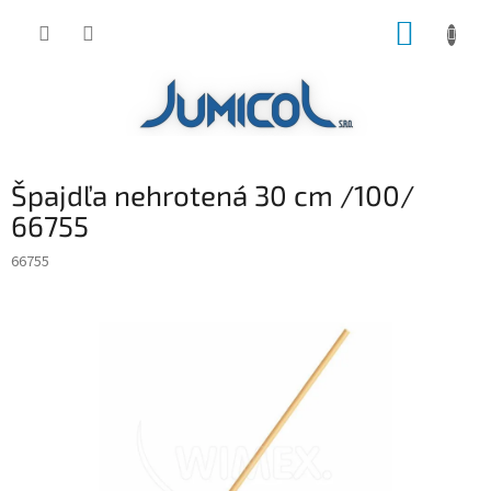
Prejsť
NÁKUP
na
obsah
KOŠÍK
Špajdľa nehrotená 30 cm /100/
66755
66755