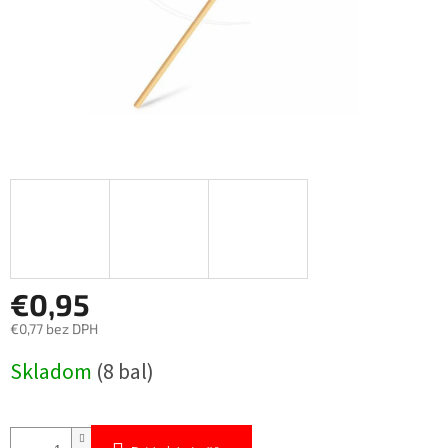
€0,95
€0,77 bez DPH
Jednotková
Skladom
(8 bal)
cena: