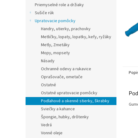
Priemyselné role a držiaky
Sušiče rúk
Upratovacie pomôcky
Handry, utierky, prachovky
Metličky, lopaty, lopatky, kefy, ryžáky
Metly, Zmetáky
Mopy, mopsety
Násady
Ochranné odevy a rukavice
Popi
Oprašovače, ometače
Ostatné
Pod
Ostatné upratovacie pomôcky
Podlahové a okenné stierky, škrabky
Gumo
Sviečky a kahance
Špongie, hubky, drôtenky
Vedrá
Vonné oleje