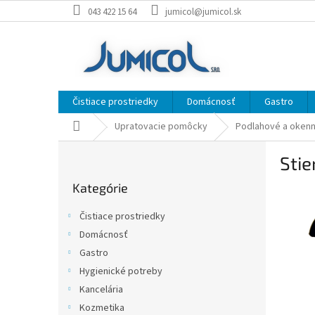
Prejsť
043 422 15 64
jumicol@jumicol.sk
na
obsah
Čistiace prostriedky
Domácnosť
Gastro
Domov
Upratovacie pomôcky
Podlahové a okenn
B
Sti
o
Preskočiť
č
Kategórie
kategórie
n
ý
Čistiace prostriedky
p
Domácnosť
a
Gastro
n
e
Hygienické potreby
l
Kancelária
Kozmetika