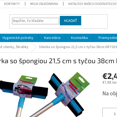
KONTAKTY
MOJA OBJEDNÁVKA
KATALÓGY NAŠICH DODÁVATEĽOV
HĽADAŤ
Hygienické potreby
Kancelária
Kozmetika
Priemyselné
é stierky, škrabky
Stierka so špongiou 21,5 cm s tyčou 38cm DRT03
erka so špongiou 21,5 cm s tyčou 38c
€2,
€1,98 be
Jednotk
Na ob
cena: