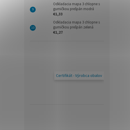
Odkladacia mapa 3 chlopne s
gumičkou prešpán modrá
€1,33
Odkladacia mapa 3 chlopne s
gumičkou prešpán zelená
€1,27
Certifikát - Výrobca obalov