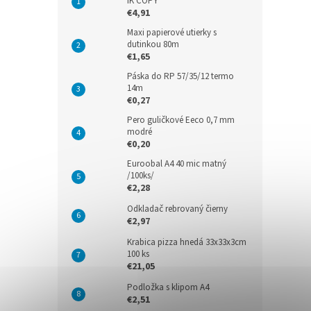
IK COPY
€4,91
Maxi papierové utierky s
dutinkou 80m
€1,65
Páska do RP 57/35/12 termo
14m
€0,27
Pero guličkové Eeco 0,7 mm
modré
€0,20
Euroobal A4 40 mic matný
/100ks/
€2,28
Odkladač rebrovaný čierny
€2,97
Krabica pizza hnedá 33x33x3cm
100 ks
€21,05
Podložka s klipom A4
€2,51