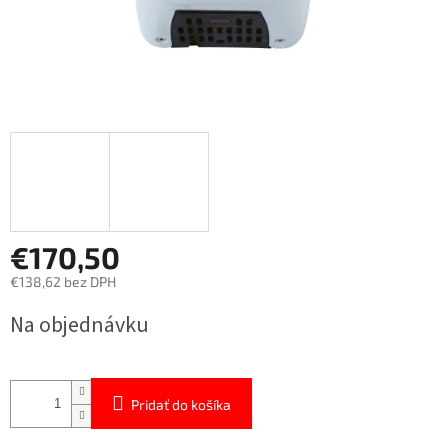
€170,50
€138,62 bez DPH
Jednotková
Na objednávku
cena:
Pridať do košíka