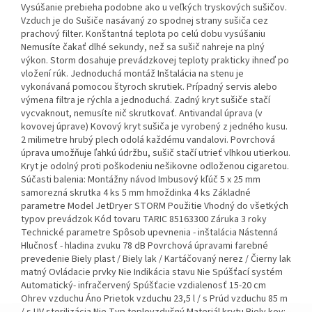
Vysúšanie prebieha podobne ako u veľkých tryskových sušičov.
Vzduch je do Sušiče nasávaný zo spodnej strany sušiča cez
prachový filter. Konštantná teplota po celú dobu vysúšaniu
Nemusíte čakať dlhé sekundy, než sa sušič nahreje na plný
výkon. Storm dosahuje prevádzkovej teploty prakticky ihneď po
vložení rúk. Jednoduchá montáž Inštalácia na stenu je
vykonávaná pomocou štyroch skrutiek. Prípadný servis alebo
výmena filtra je rýchla a jednoduchá. Zadný kryt sušiče stačí
vycvaknout, nemusíte nič skrutkovať. Antivandal úprava (v
kovovej úprave) Kovový kryt sušiča je vyrobený z jedného kusu.
2 milimetre hrubý plech odolá každému vandalovi. Povrchová
úprava umožňuje ľahkú údržbu, sušič stačí utrieť vlhkou utierkou.
Kryt je odolný proti poškodeniu nešikovne odloženou cigaretou.
Súčasti balenia: Montážny návod Imbusový kľúč 5 x 25 mm
samorezná skrutka 4 ks 5 mm hmoždinka 4 ks Základné
parametre Model JetDryer STORM Použitie Vhodný do všetkých
typov prevádzok Kód tovaru TARIC 85163300 Záruka 3 roky
Technické parametre Spôsob upevnenia - inštalácia Nástenná
Hlučnosť - hladina zvuku 78 dB Povrchová úpravami farebné
prevedenie Biely plast / Biely lak / Kartáčovaný nerez / Čierny lak
matný Ovládacie prvky Nie Indikácia stavu Nie Spúšťací systém
Automatický- infračervený Spúšťacie vzdialenosť 15-20 cm
Ohrev vzduchu Áno Prietok vzduchu 23,5 l / s Prúd vzduchu 85 m