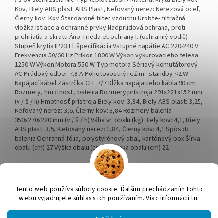
/ s UV sterilizácia Nie Typ teplovzdušný Materiál krytu Biely kov:
Kov, Biely ABS plast: ABS Plast, Kefovaný nerez: Nerezová oceľ,
Čierny kov: Kov Štandardné filter vzduchu Urobte- filtračná
vložka Istiace a ochranné prvky Nadprúdová ochrana, proti
prehriatiu a skratu Áno Trieda el. ochrany I. (ochranný vodič)
Stupeň krytia IP23 El. špecifikácia Vstupné napätie AC 220-240 V
Frekvencia 50/60 Hz Príkon 1800 W Výkon vykurovacieho telesa
1250 W Výkon Motora 550 W Typ motora Sériový komutátorový
AC Prúdový odber 7,8 A Pohotovostný režim - standby <2 W
Napájací kábel Zástrčka CEE 7/7 Dĺžka napájacieho kábla 90 cm
Rozmery, hmotnosti, balenia Rozmery prístroja 291x221x152 mm
(v / š / h) Hmotnosť prístroja Biely kov: 3,84, Biely ABS plast: 3,25,
Kefovaný nerez: 3,6, Čierny kov: 3,84 Rozmery balenia
350x270x220 mm (v / š / h) Váha vr. obalu (kg) Biely kov: 4,1, Biely
ABS plast: 3,5, Kefovaný nerez: 3,84, Čierny kov: 4,1 Spôsob
balenia Ochranná fólia, polystyrénový obal, kartónový box Šírka
obalu (cm) 27 Výška obalu (cm) 35 Hĺbka obalu (cm) 22
Z
á
Tento web používa súbory cookie. Ďalším prechádzaním tohto
Vytvoril Shoptet
p
webu vyjadrujete súhlas s ich používaním. Viac informácií tu.
ä