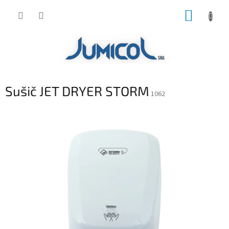
Prejsť
NÁKUP
na
obsah
KOŠÍK
Sušič JET DRYER STORM
1062