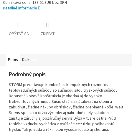
Cenníková cena: 138.62 EUR bez DPH
Detailné informácie
OPÝTAŤ SA
ZDIEĽAŤ
Popis
Diskusia
Podrobný popis
STORM predstavuje kombináciu kompaktných rozmerov
teplovzdušných sušičov so sušiacou silou tryskových sušičov.
Robustná kovová konštrukcia je vhodná aj do vysoko
frekventovaných miest. Sušič stačí nainštalovať na stenu a
zabudnúť, žiadne nákupy obrúskov, žiadne preplnené koše. Welt
Servis spol. s ro držia výrobky aj náhradné diely skladom a
zaisťuje záručný aj pozáručný servis Dýza v tvare ostria Prúd
teplého vzduchu vychádza z osúšače cez úzku podlhovastú
trysku. Tak je voda z rúk nielen vysúšanie, ale aj stieraná.