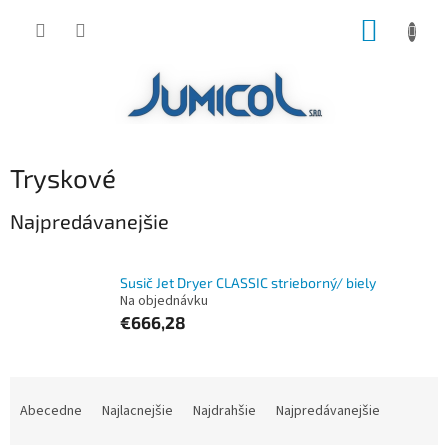
Prejsť
NÁKUP
na
obsah
KOŠÍK
Tryskové
Najpredávanejšie
Susič Jet Dryer CLASSIC strieborný/ biely
Na objednávku
€666,28
R
a
Abecedne
Najlacnejšie
Najdrahšie
Najpredávanejšie
d