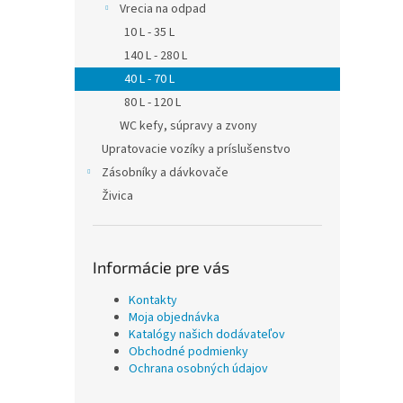
Vrecia na odpad
10 L - 35 L
140 L - 280 L
40 L - 70 L
80 L - 120 L
WC kefy, súpravy a zvony
Upratovacie vozíky a príslušenstvo
Zásobníky a dávkovače
Živica
Informácie pre vás
Kontakty
Moja objednávka
Katalógy našich dodávateľov
Obchodné podmienky
Ochrana osobných údajov