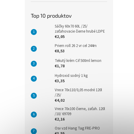
Top 10 produktov
Sáčky 60x70 60L /25/
zaťahovacie čierne hrubé LDPE
€2,05
Priem roll 26 2 vr cel 244m
€8,53
Tekutý krém Cif 500ml lemon
€1,78
Hydroxid sodný 1 kg
€3,35
Vrece 70x110/0,05 modré 120l
/25/
€4,02
Vrece 70x100 čierne, zaťah. 120l
/10/ 69709
€2,16
Osv vzd Hang Tag FRE-PRO
€3,55