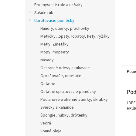
Priemyselné role a držiaky
Sušiče rúk
Upratovacie pomôcky
Handry, utierky, prachovky
Metličky, lopaty, lopatky, kefy, ryžáky
Metly, Zmetáky
Mopy, mopsety
Násady
Ochranné odevy a rukavice
Popi
Oprašovače, ometače
Ostatné
Pod
Ostatné upratovacie pomôcky
Podlahové a okenné stierky, škrabky
LDPE
Sviečky a kahance
HRÚB
Špongie, hubky, drôtenky
Vedrá
Vonné oleje