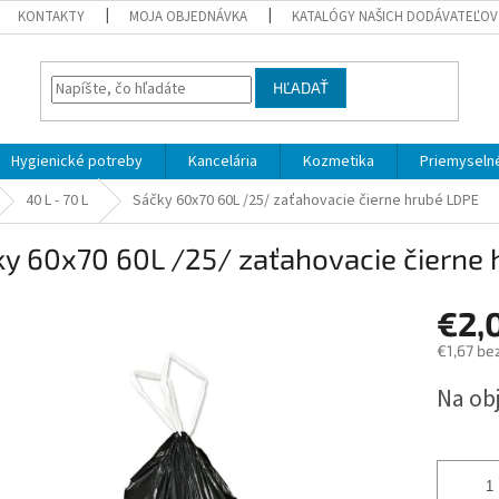
KONTAKTY
MOJA OBJEDNÁVKA
KATALÓGY NAŠICH DODÁVATEĽOV
HĽADAŤ
Hygienické potreby
Kancelária
Kozmetika
Priemyselné
40 L - 70 L
Sáčky 60x70 60L /25/ zaťahovacie čierne hrubé LDPE
y 60x70 60L /25/ zaťahovacie čierne
€2,
€1,67 be
Jednotk
Na ob
cena: