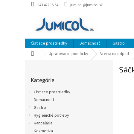
Prejsť
043 422 15 64
jumicol@jumicol.sk
na
obsah
Čistiace prostriedky
Domácnosť
Gastro
Domov
Upratovacie pomôcky
Vrecia na odpad
B
Sáčk
o
Preskočiť
č
Kategórie
kategórie
n
ý
Čistiace prostriedky
p
Domácnosť
a
Gastro
n
e
Hygienické potreby
l
Kancelária
Kozmetika