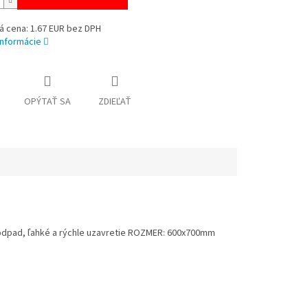
á cena: 1.67 EUR bez DPH
informácie
OPÝTAŤ SA
ZDIEĽAŤ
y odpad, ľahké a rýchle uzavretie ROZMER: 600x700mm