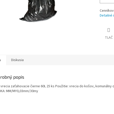
Cenníkov
Detailné 
TLAČ
s
Diskusia
robný popis
 vrecia zaťahovacie čierne 60L 25 ks Použitie: vrecia do košov, komunáln
KA: MM/MY0,03mm/30my