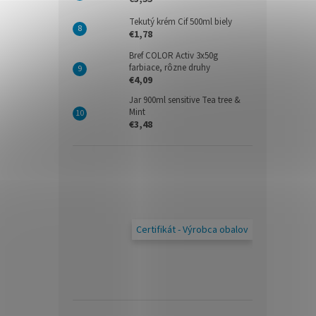
Tekutý krém Cif 500ml biely
€1,78
Bref COLOR Activ 3x50g
farbiace, rôzne druhy
€4,09
Jar 900ml sensitive Tea tree &
Mint
€3,48
Certifikát - Výrobca obalov