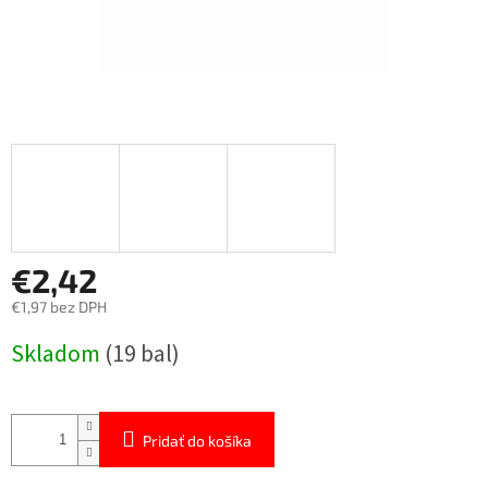
€2,42
€1,97 bez DPH
Jednotková
Skladom
(19 bal)
cena:
Pridať do košíka