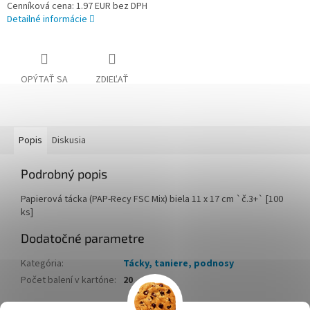
Cenníková cena: 1.97 EUR bez DPH
Detailné informácie
OPÝTAŤ SA
ZDIEĽAŤ
Popis
Diskusia
Podrobný popis
Papierová tácka (PAP-Recy FSC Mix) biela 11 x 17 cm `č.3+` [100
ks]
Dodatočné parametre
Kategória
:
Tácky, taniere, podnosy
Počet balení v kartóne
:
20