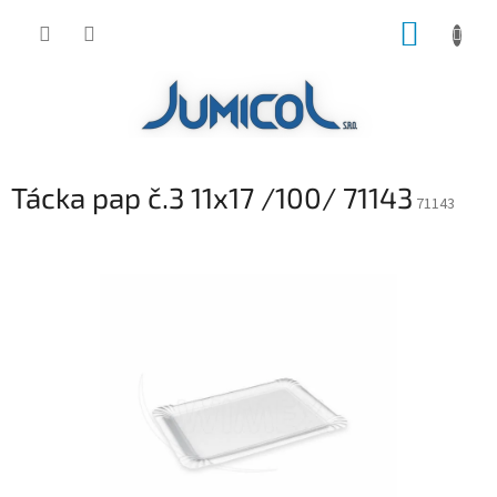
Prejsť
NÁKUP
na
obsah
KOŠÍK
Tácka pap č.3 11x17 /100/ 71143
71143