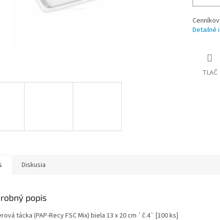
Cenníkov
Detailné 
TLAČ
s
Diskusia
robný popis
rová tácka (PAP-Recy FSC Mix) biela 13 x 20 cm `č.4` [100 ks]