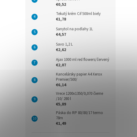
€0,52
Tekutý krém Cif 500ml biely
€1,78
Sanytol na podlahy 1L
€4,57
Savo 1,2 L
€2,62
Ajax 1000 ml red flowers/červený
€2,07
Kancelársky papier A4 Xerox
Premier/500/
€6,14
Vrece 1200x1350/0,070 čierne
/10/ 280 l
€5,89
Páska do RP 80/80/17 termo
78m
€1,49