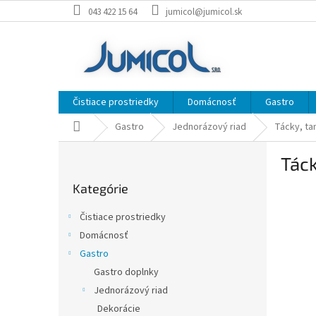
Prejsť
043 422 15 64
jumicol@jumicol.sk
na
obsah
Čistiace prostriedky
Domácnosť
Gastro
Domov
Gastro
Jednorázový riad
Tácky, ta
B
Táck
o
Preskočiť
č
Kategórie
kategórie
n
ý
Čistiace prostriedky
p
Domácnosť
a
Gastro
n
e
Gastro doplnky
l
Jednorázový riad
Dekorácie