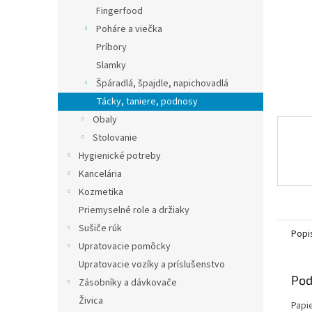
Fingerfood
Poháre a viečka
Príbory
Slamky
Špáradlá, špajdle, napichovadlá
Tácky, taniere, podnosy
Obaly
Stolovanie
Hygienické potreby
Kancelária
Kozmetika
Priemyselné role a držiaky
Sušiče rúk
Popi
Upratovacie pomôcky
Upratovacie vozíky a príslušenstvo
Pod
Zásobníky a dávkovače
Živica
Papie