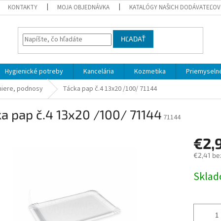
KONTAKTY
MOJA OBJEDNÁVKA
KATALÓGY NAŠICH DODÁVATEĽOV
HĽADAŤ
Hygienické potreby
Kancelária
Kozmetika
Priemyselné
niere, podnosy
Tácka pap č.4 13x20 /100/ 71144
a pap č.4 13x20 /100/ 71144
71144
€2,
€2,41 be
Jednotk
Skla
cena: