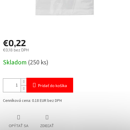
€0,22
€0,18 bez DPH
Jednotková
Skladom
(250 ks)
cena:
Pridať do košíka
Cenníková cena: 0.18 EUR bez DPH
OPÝTAŤ SA
ZDIEĽAŤ