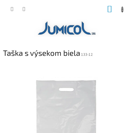
Prejsť
NÁKUP
na
obsah
KOŠÍK
Taška s výsekom biela
133-12