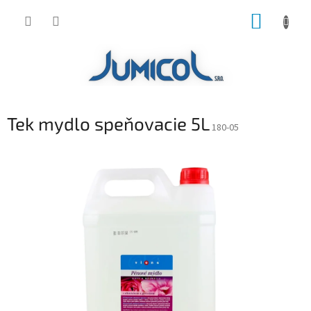
Prejsť
NÁKUP
na
obsah
KOŠÍK
Tek mydlo speňovacie 5L
180-05