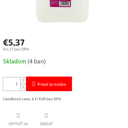
€5,37
€4,37 bez DPH
Jednotková
Skladom
(4 ban)
cena:
Pridať do košíka
Cenníková cena: 4.37 EUR bez DPH
OPÝTAŤ SA
ZDIEĽAŤ