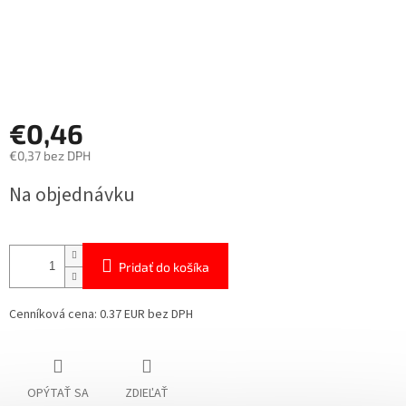
€0,46
€0,37 bez DPH
Jednotková
Na objednávku
cena:
Pridať do košíka
Cenníková cena: 0.37 EUR bez DPH
OPÝTAŤ SA
ZDIEĽAŤ