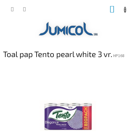
Prejsť
NÁKUP
na
obsah
KOŠÍK
Toal pap Tento pearl white 3 vr.
HP168