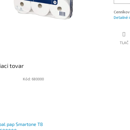
Cenníkov
Detailné 
TLAČ
iaci tovar
Kód:
680000
oal pap Smartone T8