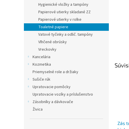
Hygienické vložky a tampóny
Papierové utierky skladané ZZ
Papierové utierky v rolke
Toaletné papiere
Vatové tyčinky a odlič. tampóny
Vlhčené obrúsky
Vreckovky
Kancelária
Kozmetika
Súvis
Priemyselné role a držiaky
Sušiče rúk
Upratovacie pomôcky
Upratovacie vozíky a príslušenstvo
Zásobníky a dávkovače
Živica
Zás t