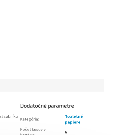
Dodatočné parametre
o zásobníku
Toaletné
Kategória
:
papiere
Počet kusov v
6