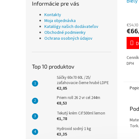
biel
Informácie pre vás
Kontakty
Moja objednávka
€54,10
Katalógy našich dodávateľov
€66
Obchodné podmienky
Ochrana osobných údajov
D
Cenník
DPH
Top 10 produktov
Sáčky 60x70 60L /25/
zaťahovacie čierne hrubé LDPE
Popi
€2,05
Priem roll 26 2 vr cel 244m
€8,53
Pod
Tekutý krém Cif 500ml lemon
€1,78
Mater
Tork.
Hydroxid sodný 1 kg
€3,35