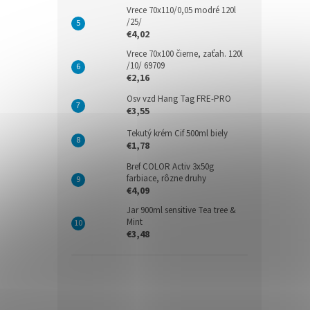
Vrece 70x110/0,05 modré 120l
/25/
€4,02
Vrece 70x100 čierne, zaťah. 120l
/10/ 69709
€2,16
Osv vzd Hang Tag FRE-PRO
€3,55
Tekutý krém Cif 500ml biely
€1,78
Bref COLOR Activ 3x50g
farbiace, rôzne druhy
€4,09
Jar 900ml sensitive Tea tree &
Mint
€3,48