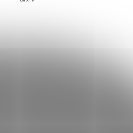
kartóne
: