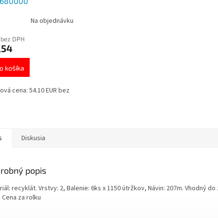
y 680000
Na objednávku
 bez DPH
,54
o košíka
ová cena: 54.10 EUR bez
s
Diskusia
robný popis
iál: recyklát. Vrstvy: 2, Balenie: 6ks x 1150 útržkov, Návin: 207m. Vhodný d
 Cena za rolku