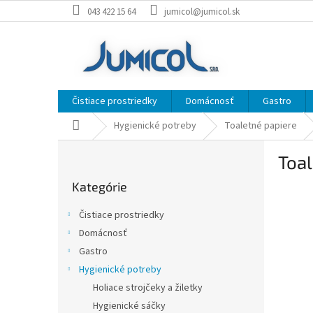
Prejsť
043 422 15 64
jumicol@jumicol.sk
na
obsah
Čistiace prostriedky
Domácnosť
Gastro
Domov
Hygienické potreby
Toaletné papiere
B
Toa
o
Preskočiť
č
Kategórie
kategórie
n
ý
Čistiace prostriedky
p
Domácnosť
a
Gastro
n
e
Hygienické potreby
l
Holiace strojčeky a žiletky
Hygienické sáčky