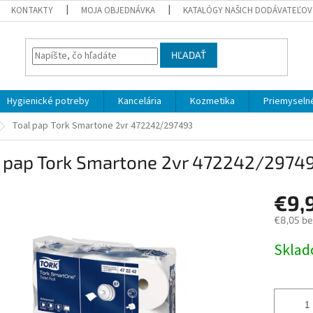
KONTAKTY
MOJA OBJEDNÁVKA
KATALÓGY NAŠICH DODÁVATEĽOV
HĽADAŤ
Hygienické potreby
Kancelária
Kozmetika
Priemyselné
Toal pap Tork Smartone 2vr 472242/297493
l pap Tork Smartone 2vr 472242/2974
€9,
€8,05 b
Jednotk
Skla
cena: