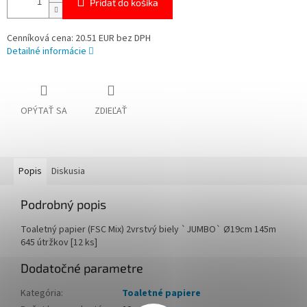
Pridať do košíka
Cenníková cena: 20.51 EUR bez DPH
Detailné informácie
OPÝTAŤ SA
ZDIEĽAŤ
Popis
Diskusia
Podrobný popis
Toaletný papier (FSC Mix) 2vrstvý biely `JUMBO` Ø19cm 145m
645 útržkov [12 ks]
Dodatočné parametre
Kategória
:
Toaletné papiere