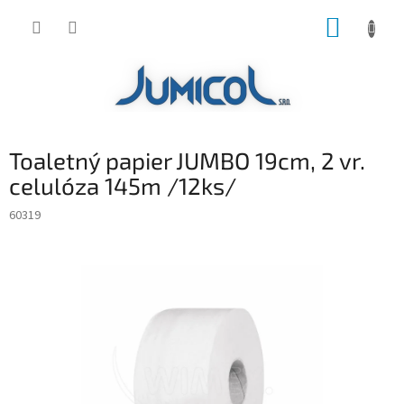
Prejsť
NÁKUP
na
obsah
KOŠÍK
Toaletný papier JUMBO 19cm, 2 vr.
celulóza 145m /12ks/
60319