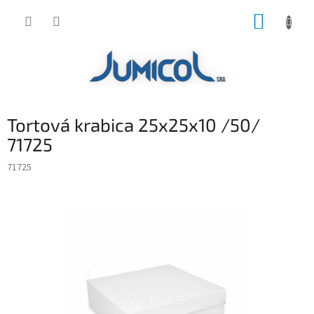
Prejsť
NÁKUP
na
obsah
KOŠÍK
Tortová krabica 25x25x10 /50/
71725
71725