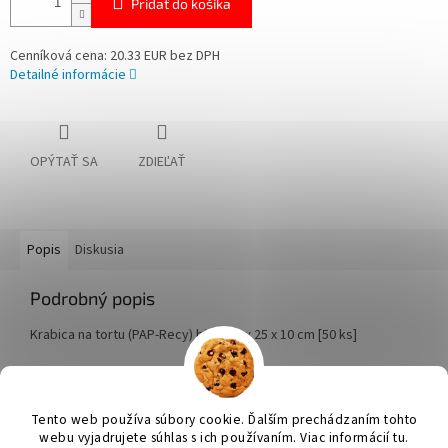
Pridať do košíka
Cenníková cena: 20.33 EUR bez DPH
Detailné informácie
OPÝTAŤ SA
ZDIEĽAŤ
Popis
Diskusia
Podrobný popis
Krabica na tortu (PAP-Recy) biela 25 x 25 x 10 cm [50 ks]
Z
á
Tento web používa súbory cookie. Ďalším prechádzaním tohto
Vytvoril Shoptet
p
webu vyjadrujete súhlas s ich používaním. Viac informácií tu.