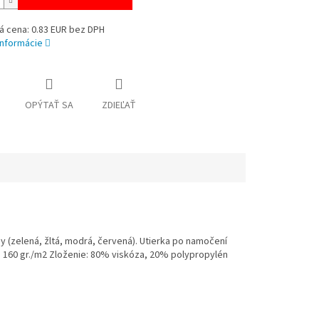
á cena: 0.83 EUR bez DPH
informácie
OPÝTAŤ SA
ZDIEĽAŤ
y (zelená, žltá, modrá, červená). Utierka po namočení
 160 gr./m2 Zloženie: 80% viskóza, 20% polypropylén