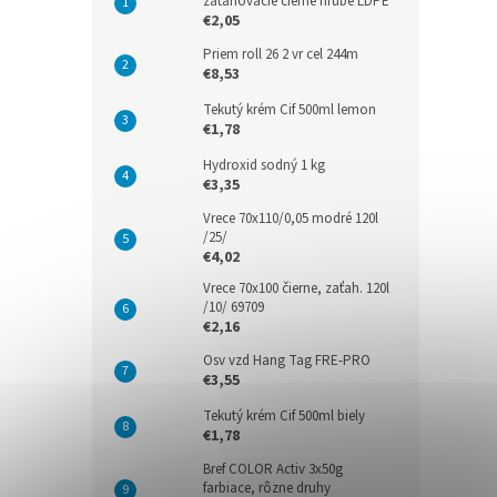
zaťahovacie čierne hrubé LDPE
€2,05
Priem roll 26 2 vr cel 244m
€8,53
Tekutý krém Cif 500ml lemon
€1,78
Hydroxid sodný 1 kg
€3,35
Vrece 70x110/0,05 modré 120l
/25/
€4,02
Vrece 70x100 čierne, zaťah. 120l
/10/ 69709
€2,16
Osv vzd Hang Tag FRE-PRO
€3,55
Tekutý krém Cif 500ml biely
€1,78
Bref COLOR Activ 3x50g
farbiace, rôzne druhy