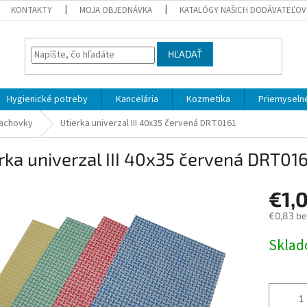
KONTAKTY
MOJA OBJEDNÁVKA
KATALÓGY NAŠICH DODÁVATEĽOV
HĽADAŤ
Hygienické potreby
Kancelária
Kozmetika
Priemyselné
rachovky
Utierka univerzal III 40x35 červená DRT0161
rka univerzal III 40x35 červená DRT01
€1,
€0,83 b
Jednotk
Skla
cena: