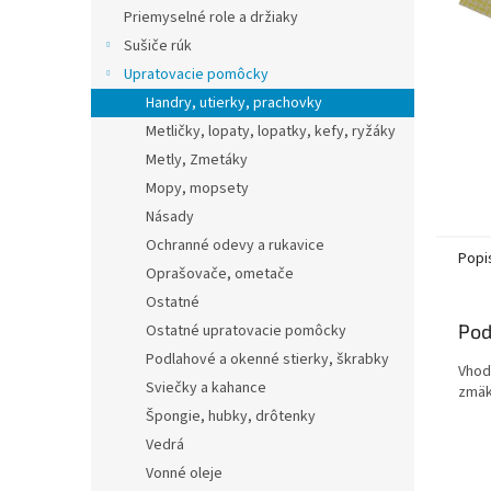
Priemyselné role a držiaky
Sušiče rúk
Upratovacie pomôcky
Handry, utierky, prachovky
Metličky, lopaty, lopatky, kefy, ryžáky
Metly, Zmetáky
Mopy, mopsety
Násady
Ochranné odevy a rukavice
Popi
Oprašovače, ometače
Ostatné
Pod
Ostatné upratovacie pomôcky
Podlahové a okenné stierky, škrabky
Vhod
Sviečky a kahance
zmäk
Špongie, hubky, drôtenky
Vedrá
Vonné oleje