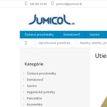
Prejsť
043 422 15 64
jumicol@jumicol.sk
na
obsah
Čistiace prostriedky
Domácnosť
Gastro
Domov
Upratovacie pomôcky
Handry, utierky, p
B
Utie
o
Preskočiť
č
Kategórie
kategórie
n
ý
Čistiace prostriedky
p
Domácnosť
a
Gastro
n
e
Hygienické potreby
l
Kancelária
Kozmetika