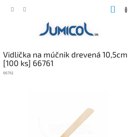
Prejsť
NÁKUP
na
obsah
KOŠÍK
Vidlička na múčnik drevená 10,5cm
[100 ks] 66761
66761