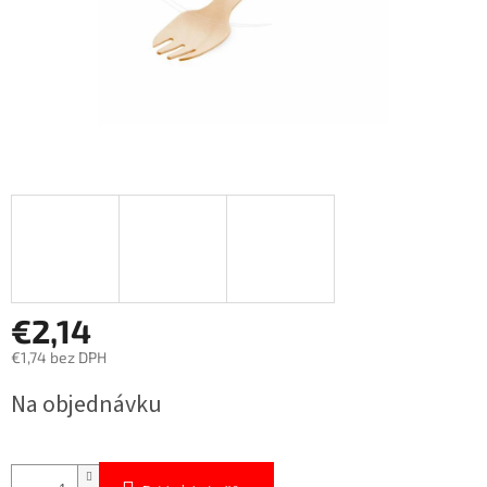
€2,14
€1,74 bez DPH
Jednotková
Na objednávku
cena: