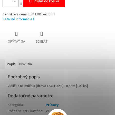
Pridať do košíka
Cenníková cena: 1.74 EUR bez DPH
Detailné informácie
OPÝTAŤ SA
ZDIEĽAŤ
Popis
Diskusia
Podrobný popis
Vidlička na múčnik (drevo FSC 100%) 10,5cm [100 ks]
Dodatočné parametre
Kategória
:
Príbory
Počet balení v kartóne
:
20