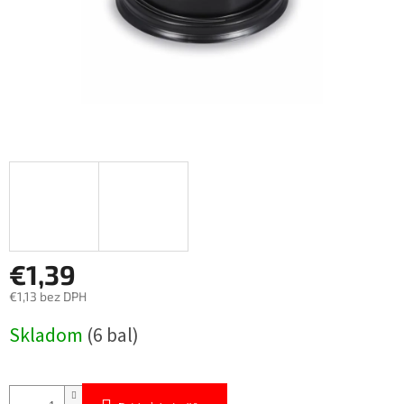
€1,39
€1,13 bez DPH
Jednotková
Skladom
(6 bal)
cena: