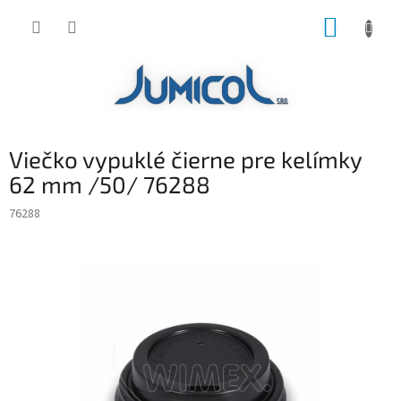
Prejsť
NÁKUP
na
obsah
KOŠÍK
Viečko vypuklé čierne pre kelímky
62 mm /50/ 76288
76288