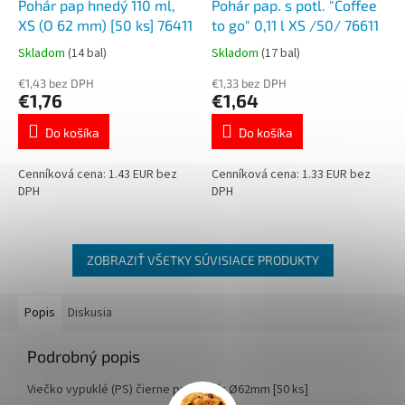
Pohár pap hnedý 110 ml,
Pohár pap. s potl. "Coffee
XS (O 62 mm) [50 ks] 76411
to go" 0,11 l XS /50/ 76611
Skladom
(14 bal)
Skladom
(17 bal)
€1,43 bez DPH
€1,33 bez DPH
€1,76
€1,64
Do košíka
Do košíka
Cenníková cena: 1.43 EUR bez
Cenníková cena: 1.33 EUR bez
DPH
DPH
ZOBRAZIŤ VŠETKY SÚVISIACE PRODUKTY
Popis
Diskusia
Podrobný popis
Viečko vypuklé (PS) čierne pre pohár Ø62mm [50 ks]