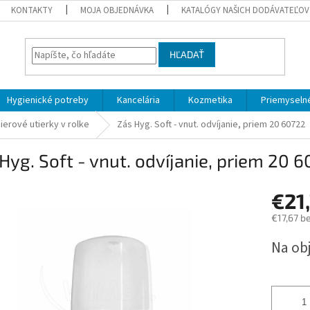
KONTAKTY
MOJA OBJEDNÁVKA
KATALÓGY NAŠICH DODÁVATEĽOV
HĽADAŤ
Hygienické potreby
Kancelária
Kozmetika
Priemyselné
ierové utierky v rolke
Zás Hyg. Soft - vnut. odvíjanie, priem 20 60722
Hyg. Soft - vnut. odvíjanie, priem 20 
€21
€17,67 b
Jednotk
Na ob
cena: