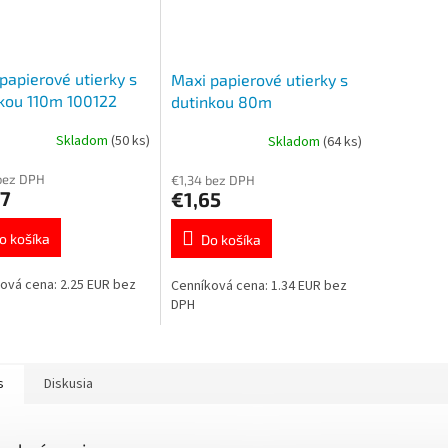
papierové utierky s
Maxi papierové utierky s
kou 110m 100122
dutinkou 80m
Skladom
(50 ks)
Skladom
(64 ks)
bez DPH
€1,34 bez DPH
77
€1,65
o košíka
Do košíka
ová cena: 2.25 EUR bez
Cenníková cena: 1.34 EUR bez
DPH
s
Diskusia