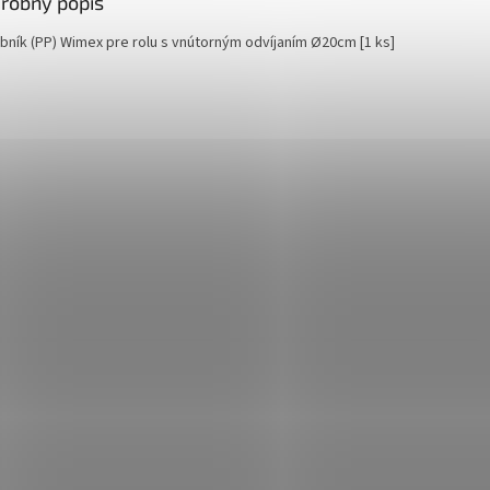
robný popis
bník (PP) Wimex pre rolu s vnútorným odvíjaním Ø20cm [1 ks]