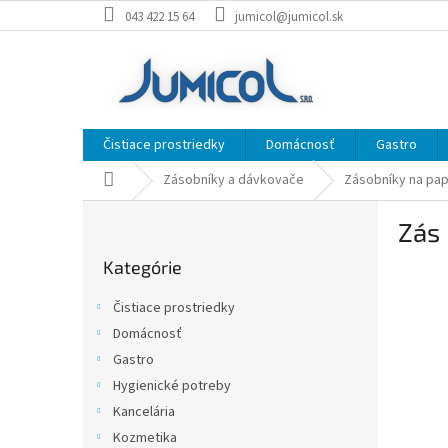
Prejsť
043 422 15 64
jumicol@jumicol.sk
na
obsah
Čistiace prostriedky
Domácnosť
Gastro
Domov
Zásobníky a dávkovače
Zásobníky na pap
B
Zás 
o
Preskočiť
č
Kategórie
kategórie
n
ý
Čistiace prostriedky
p
Domácnosť
a
Gastro
n
e
Hygienické potreby
l
Kancelária
Kozmetika