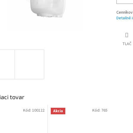
Cenníkov
Detailné 
TLAČ
iaci tovar
Kód:
100122
Kód:
765
Akcia