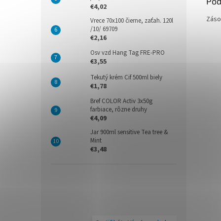
Pod
€4,02
Záso
Vrece 70x100 čierne, zaťah. 120l
/10/ 69709
€2,16
Osv vzd Hang Tag FRE-PRO
€3,55
Tekutý krém Cif 500ml biely
€1,78
Bref COLOR Activ 3x50g
farbiace, rôzne druhy
€4,09
Jar 900ml sensitive Tea tree &
Mint
€3,48