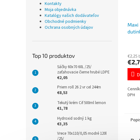
Kontakty
Moja objednávka
Katalógy našich dodávateľov
Obchodné podmienky
Maxi 
Ochrana osobných údajov
dutin
Top 10 produktov
€2,25 
€2,
Sáčky 60x70 60L /25/
zaťahovacie čierne hrubé LDPE
D
€2,05
Priem roll 26 2 vr cel 244m
Cenník
€8,53
DPH
Tekutý krém Cif 500ml lemon
€1,78
Hydroxid sodný 1 kg
Popi
€3,35
Vrece 70x110/0,05 modré 120l
/25/