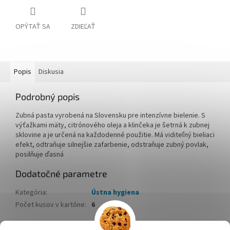
OPÝTAŤ SA
ZDIEĽAŤ
Popis
Diskusia
Podrobný popis
Zubná pasta vyrobená na Slovensku pre intenzívne bielenie. S
výťažkami mäty, citrónového oleja a klinčeka je šetrná k zubnej
sklovine a je určená na každodenné použitie. Má viditeľný bieliaci
efekt, odtraňuje silnejšie zafarbenie, odstraňuje zubný povlak,
posilňuje ďasná
Dodatočné parametre
Kategória
:
Ústna hygiena
Počet kusov v kartóne
:
6