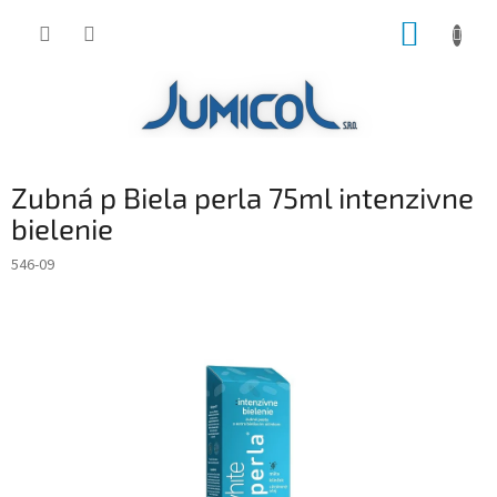
Prejsť
NÁKUP
na
obsah
KOŠÍK
Zubná p Biela perla 75ml intenzivne
bielenie
546-09