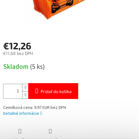
€12,26
€11,68 bez DPH
Jednotková
Skladom
(5 ks)
cena:
Pridať do košíka
Cenníková cena: 9.97 EUR bez DPH
Detailné informácie