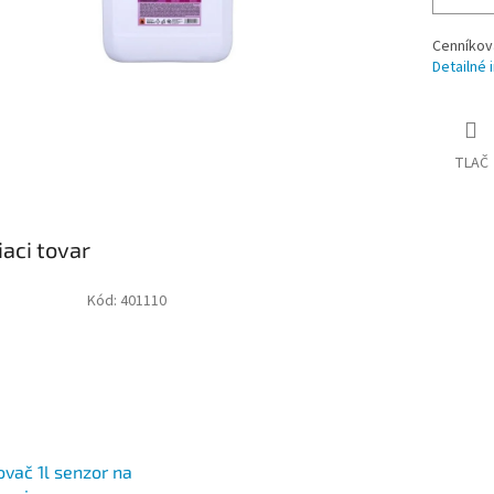
Cenníkov
Detailné 
TLAČ
iaci tovar
Kód:
401110
vač 1l senzor na