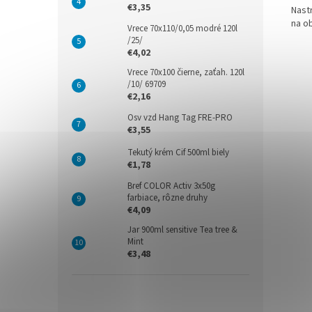
€3,35
Nast
na ob
Vrece 70x110/0,05 modré 120l
/25/
€4,02
Vrece 70x100 čierne, zaťah. 120l
/10/ 69709
€2,16
Osv vzd Hang Tag FRE-PRO
€3,55
Tekutý krém Cif 500ml biely
€1,78
Bref COLOR Activ 3x50g
farbiace, rôzne druhy
€4,09
Jar 900ml sensitive Tea tree &
Mint
€3,48