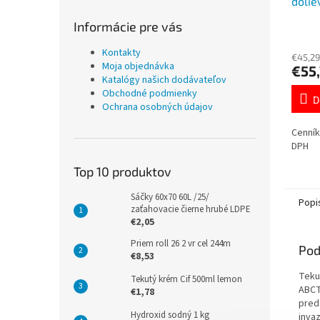
dolie
Informácie pre vás
Kontakty
€45,29
Moja objednávka
€55,
Katalógy našich dodávateľov
Obchodné podmienky
D
Ochrana osobných údajov
Cenník
DPH
Top 10 produktov
Sáčky 60x70 60L /25/
Popi
zaťahovacie čierne hrubé LDPE
€2,05
Priem roll 26 2 vr cel 244m
Pod
€8,53
Teku
Tekutý krém Cif 500ml lemon
ABCT
€1,78
pred
Hydroxid sodný 1 kg
inva