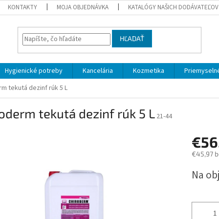
KONTAKTY
MOJA OBJEDNÁVKA
KATALÓGY NAŠICH DODÁVATEĽOV
HĽADAŤ
Hygienické potreby
Kancelária
Kozmetika
Priemyselné
m tekutá dezinf rúk 5 L
oderm tekutá dezinf rúk 5 L
21-44
€56
€45,97 
Jednotk
Na ob
cena: