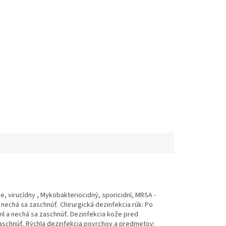
e, virucídny , Mykobakteriocidný, sporicidní, MRSA -
nechá sa zaschnúť. Chirurgická dezinfekcia rúk: Po
ml a nechá sa zaschnúť. Dezinfekcia kože pred
aschnúť. Rýchla dezinfekcia povrchov a predmetov: