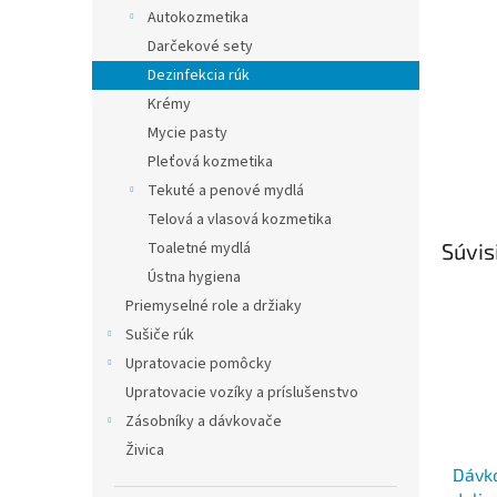
Autokozmetika
Darčekové sety
Dezinfekcia rúk
Krémy
Mycie pasty
Pleťová kozmetika
Tekuté a penové mydlá
Telová a vlasová kozmetika
Toaletné mydlá
Súvis
Ústna hygiena
Priemyselné role a držiaky
Sušiče rúk
Upratovacie pomôcky
Upratovacie vozíky a príslušenstvo
Zásobníky a dávkovače
Živica
Dávko