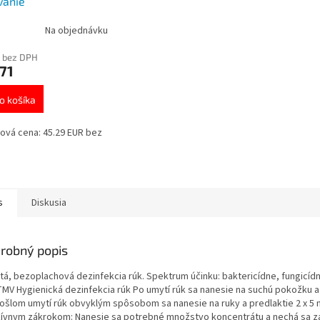
vanie
Na objednávku
 bez DPH
71
o košíka
ová cena: 45.29 EUR bez
s
Diskusia
robný popis
tá, bezoplachová dezinfekcia rúk. Spektrum účinku: baktericídne, fungicídn
MV Hygienická dezinfekcia rúk Po umytí rúk sa nanesie na suchú pokožku a 
ošlom umytí rúk obvyklým spôsobom sa nanesie na ruky a predlaktie 2 x 5 
zívnym zákrokom: Nanesie sa potrebné množstvo koncentrátu a nechá sa z