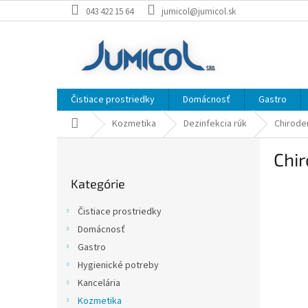
Prejsť
043 422 15 64
jumicol@jumicol.sk
na
obsah
Čistiace prostriedky
Domácnosť
Gastro
Domov
Kozmetika
Dezinfekcia rúk
Chiroder
B
Chir
o
Preskočiť
č
Kategórie
kategórie
n
ý
Čistiace prostriedky
p
Domácnosť
a
Gastro
n
e
Hygienické potreby
l
Kancelária
Kozmetika