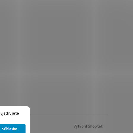
yjadrujete
Vytvoril Shoptet
Súhlasím