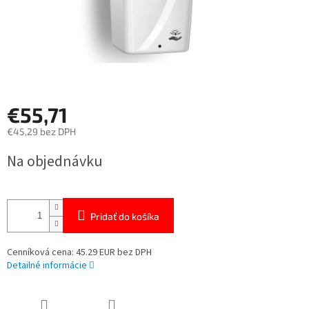
€55,71
€45,29 bez DPH
Jednotková
Na objednávku
cena:
Pridať do košíka
Cenníková cena: 45.29 EUR bez DPH
Detailné informácie