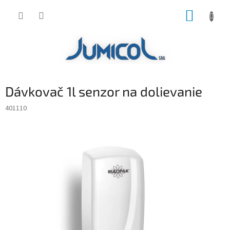
Prejsť
NÁKUP
na
obsah
KOŠÍK
Dávkovač 1l senzor na dolievanie
401110