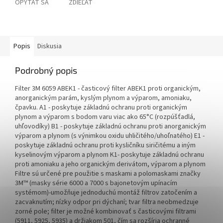
OPÝTAŤ SA
ZDIEĽAŤ
Popis
Diskusia
Podrobný popis
Filter 3M 6059 ABEK1 - časticový filter ABEK1 proti organickým,
anorganickým parám, kyslým plynom a výparom, amoniaku,
čpavku. A1 - poskytuje základnú ochranu proti organickým
plynom a výparom s bodom varu viac ako 65°C (rozpúšťadlá,
uhľovodíky) B1 - poskytuje základnú ochranu proti anorganickým
výparom a plynom (s výnimkou oxidu uhličitého/uhoľnatého) E1 -
poskytuje základnú ochranu proti kysličníku siričitému a iným
kyselinovým výparom a plynom K1- poskytuje základnú ochranu
proti amoniaku a jeho organickým derivátom, výparom a plynom
Filtre sú určené pre použitie s maskami a polomaskami značky
3M™ (masky série 6000 a 7000 s bajonetovým upínacím
systémom)-umožňuje jednoduchú montáž filtrov zatočením a
zacvaknutím; nízky odpor pri dýchaní; tvar filtra neobmedzuje
zorné pole; filter je možné kombinovať s časticovými filtrami
(5911, 5925, 5935) a držiakom 501, čím sa rozšíria ochranné