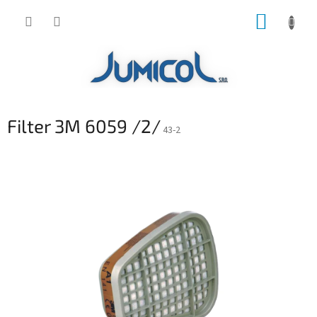
Prejsť
NÁKUP
na
obsah
KOŠÍK
Filter 3M 6059 /2/
43-2