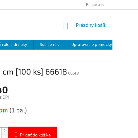
OBCHODNÉ PODMIENKY
OCHRANA OSOBNÝCH ÚDAJOV
Prihlásenie
NÁKUPNÝ
Prázdny košík
KOŠÍK
 role a držiaky
Sušiče rúk
Upratovacie pomôcky
Uprato
5 cm [100 ks] 66618
66618
40
z DPH
ová
dom
(1 bal)
Pridať do košíka