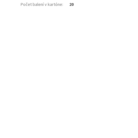
Počet balení v kartóne
:
20