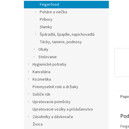
Fingerfood
Poháre a viečka
Príbory
Slamky
Špáradlá, špajdle, napichovadlá
Tácky, taniere, podnosy
Obaly
Stolovanie
Hygienické potreby
Kancelária
Kozmetika
Priemyselné role a držiaky
Sušiče rúk
Popi
Upratovacie pomôcky
Upratovacie vozíky a príslušenstvo
Pod
Zásobníky a dávkovače
Živica
Fing