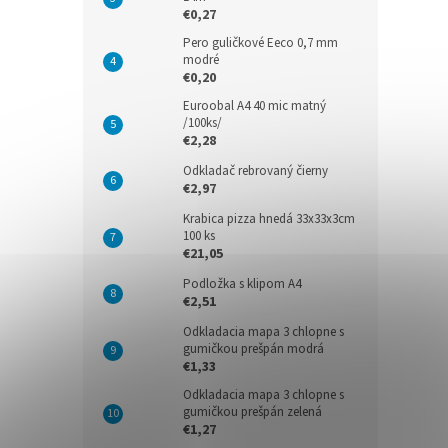
€0,27
Pero guličkové Eeco 0,7 mm
modré
€0,20
Euroobal A4 40 mic matný
/100ks/
€2,28
Odkladač rebrovaný čierny
€2,97
Krabica pizza hnedá 33x33x3cm
100 ks
€21,05
Podložka s klipom A4
€2,51
Odkladacia mapa 3 chlopne s
gumičkou prešpán modrá
€1,33
Odkladacia mapa 3 chlopne s
gumičkou prešpán zelená
€1,27