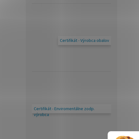
Certifikát - Výrobca obalov
Certifikát - Enviromentálne zodp.
výrobca