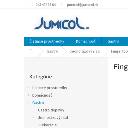
Prejsť
043 422 15 64
jumicol@jumicol.sk
na
obsah
Čistiace prostriedky
Domácnosť
Gastro
Domov
Gastro
Jednorázový riad
Fingerfo
B
Fing
o
Preskočiť
č
Kategórie
kategórie
n
ý
Čistiace prostriedky
p
Domácnosť
a
Gastro
n
e
Gastro doplnky
l
Jednorázový riad
Dekorácie