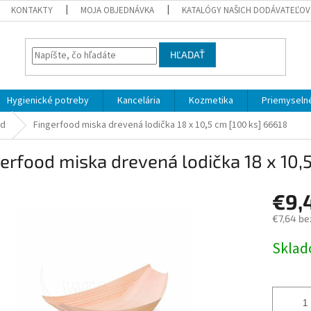
KONTAKTY
MOJA OBJEDNÁVKA
KATALÓGY NAŠICH DODÁVATEĽOV
HĽADAŤ
Hygienické potreby
Kancelária
Kozmetika
Priemyselné
od
Fingerfood miska drevená lodička 18 x 10,5 cm [100 ks] 66618
erfood miska drevená lodička 18 x 10,
€9,
€7,64 be
Jednotk
Skla
cena: