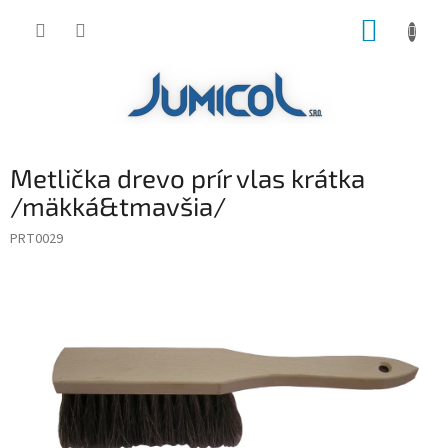
Prejsť
NÁKUP
na
obsah
KOŠÍK
Metlička drevo prír vlas krátka
/mäkká&tmavšia/
PRT0029